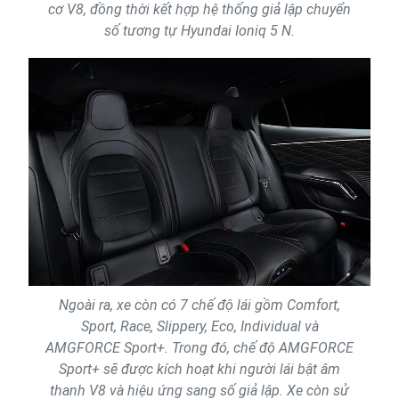
cơ V8, đồng thời kết hợp hệ thống giả lập chuyển
số tương tự Hyundai Ioniq 5 N.
Ngoài ra, xe còn có 7 chế độ lái gồm Comfort,
Sport, Race, Slippery, Eco, Individual và
AMGFORCE Sport+. Trong đó, chế độ AMGFORCE
Sport+ sẽ được kích hoạt khi người lái bật âm
thanh V8 và hiệu ứng sang số giả lập. Xe còn sử