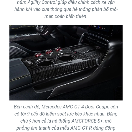
núm Agility Control giúp điều chỉnh cách xe vận
hành khi vào cua thông qua hệ thống phân bổ mô-
men xoắn biến thiên.
Bên cạnh đó, Mercedes-AMG GT 4-Door Coupe còn
có tới 9 cấp độ kiểm soát lực kéo khác nhau. Đáng
chú ý hơn cả là hệ thống AMGFORCE S+, mô
phỏng âm thanh của mẫu AMG GT R dùng động