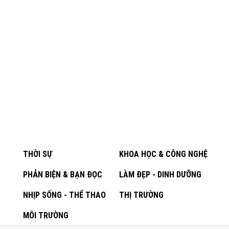
THỜI SỰ
KHOA HỌC & CÔNG NGHỆ
PHẢN BIỆN & BẠN ĐỌC
LÀM ĐẸP - DINH DƯỠNG
NHỊP SỐNG - THỂ THAO
THỊ TRƯỜNG
MÔI TRƯỜNG