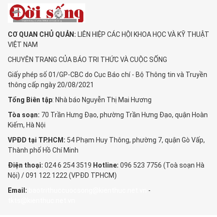
CƠ QUAN CHỦ QUẢN:
LIÊN HIỆP CÁC HỘI KHOA HỌC VÀ KỸ THUẬT
VIỆT NAM
CHUYÊN TRANG CỦA BÁO TRI THỨC VÀ CUỘC SỐNG
Giấy phép số 01/GP-CBC do Cục Báo chí - Bộ Thông tin và Truyền
thông cấp ngày 20/08/2021
Tổng Biên tập
: Nhà báo Nguyễn Thị Mai Hương
Tòa soạn:
70 Trần Hưng Đạo, phường Trần Hưng Đạo, quận Hoàn
Kiếm, Hà Nội
VPĐD tại TP.HCM:
54 Phạm Huy Thông, phường 7, quận Gò Vấp,
Thành phố Hồ Chí Minh
Điện thoại:
024 6 254 3519
Hotline:
096 523 7756 (Toà soạn Hà
Nội) / 091 122 1222 (VPĐD TPHCM)
Email:
baotrithuccuocsong@kienthuc.net.vn
-
tkts@kienthuc.net.vn