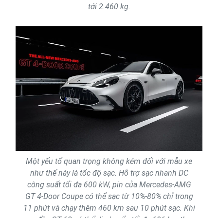
tới 2.460 kg.
Một yếu tố quan trọng không kém đối với mẫu xe
như thế này là tốc độ sạc. Hỗ trợ sạc nhanh DC
công suất tối đa 600 kW, pin của Mercedes-AMG
GT 4-Door Coupe có thể sạc từ 10%-80% chỉ trong
11 phút và chạy thêm 460 km sau 10 phút sạc. Khi