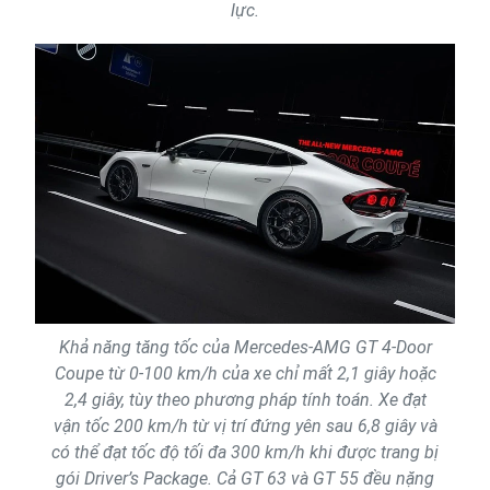
lực.
Khả năng tăng tốc của Mercedes-AMG GT 4-Door
Coupe từ 0-100 km/h của xe chỉ mất 2,1 giây hoặc
2,4 giây, tùy theo phương pháp tính toán. Xe đạt
vận tốc 200 km/h từ vị trí đứng yên sau 6,8 giây và
có thể đạt tốc độ tối đa 300 km/h khi được trang bị
gói Driver’s Package. Cả GT 63 và GT 55 đều nặng