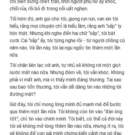
chỉ biết đứng chết trân, nhìn người phụ nữ ấy khóc,
chửi rủa, rồi bỏ đi trong nỗi uất nghẹn.
Tối hôm đó, anh gọi cho tôi, giọng run run, van xin tôi
hiểu, rằng mọi chuyện chỉ là hiểu lầm, rằng anh “sắp” ly
hôn thật. Nhưng khi nghe đến hai chữ “sắp”, tôi bật
cười. Cái “sắp” ấy, tôi từng nghe rồi - từ người chồng cũ
năm nào. Và lần này, tôi lại ngu ngốc tin thêm một lần
nữa.
Tôi chặn liên lạc với anh, tự nhủ sẽ không rơi một giọt
nước mắt nào nữa. Nhưng đêm về, tôi vẫn khóc. Không
phải vì mất anh, mà vì thấy mình đáng thương. Tại sao
sau bao tổn thương, tôi vẫn dễ dàng tin vào những lời
đường mật?
Giờ đây, tôi chỉ mong lòng mình đủ mạnh mẽ để bước
qua thêm một lần nữa. Tôi không còn tin vào “đàn ông
tốt”, chỉ tin vào chính mình. Tôi biết, có thể cả đời này
tôi sẽ không mở lòng thêm lần nào nữa, nhưng ít ra, tôi
sẽ không để con gái mình chứng kiến cảnh mẹ nó đau