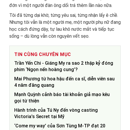
đớn vì một người đàn ông dối trá thêm lần nào nữa.
Tôi đã từng dại khờ, từng yêu sai, từng nhận lấy ê chề.
Nhưng tôi vẫn là một người mẹ, một người phụ nữ đang
học cách đứng dậy, tự lau khô nước mắt và tiếp tục
sống – dù lòng vẫn còn nguyên vết sẹo.
TIN CÙNG CHUYÊN MỤC
Trần Yến Chi - Giáng My ra sao 2 thập kỷ đóng
phim ‘Ngọn nến hoàng cung’?
Mai Phương từ hoa hậu đến ca sĩ, diễn viên sau
4 năm đăng quang
Mạnh Quỳnh cảnh báo tài khoản giả mạo kêu
gọi từ thiện
Hành trình của Tú Ny đến vòng casting
Victoria's Secret tại Mỹ
‘Come my way’ của Sơn Tùng M-TP đạt 20