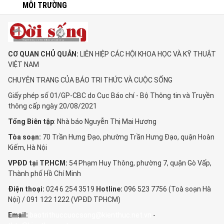
MÔI TRƯỜNG
CƠ QUAN CHỦ QUẢN:
LIÊN HIỆP CÁC HỘI KHOA HỌC VÀ KỸ THUẬT
VIỆT NAM
CHUYÊN TRANG CỦA BÁO TRI THỨC VÀ CUỘC SỐNG
Giấy phép số 01/GP-CBC do Cục Báo chí - Bộ Thông tin và Truyền
thông cấp ngày 20/08/2021
Tổng Biên tập
: Nhà báo Nguyễn Thị Mai Hương
Tòa soạn:
70 Trần Hưng Đạo, phường Trần Hưng Đạo, quận Hoàn
Kiếm, Hà Nội
VPĐD tại TP.HCM:
54 Phạm Huy Thông, phường 7, quận Gò Vấp,
Thành phố Hồ Chí Minh
Điện thoại:
024 6 254 3519
Hotline:
096 523 7756 (Toà soạn Hà
Nội) / 091 122 1222 (VPĐD TPHCM)
Email:
baotrithuccuocsong@kienthuc.net.vn
-