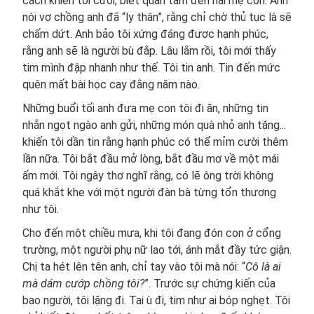
cách khiến tôi cười, biết quan tâm đến hai mẹ con. Anh
nói vợ chồng anh đã “ly thân”, rằng chỉ chờ thủ tục là sẽ
chấm dứt. Anh bảo tôi xứng đáng được hạnh phúc,
rằng anh sẽ là người bù đắp. Lâu lắm rồi, tôi mới thấy
tim mình đập nhanh như thế. Tôi tin anh. Tin đến mức
quên mất bài học cay đắng năm nào.
Những buổi tối anh đưa mẹ con tôi đi ăn, những tin
nhắn ngọt ngào anh gửi, những món quà nhỏ anh tặng...
khiến tôi dần tin rằng hạnh phúc có thể mỉm cười thêm
lần nữa. Tôi bắt đầu mở lòng, bắt đầu mơ về một mái
ấm mới. Tôi ngây thơ nghĩ rằng, có lẽ ông trời không
quá khắt khe với một người đàn bà từng tổn thương
như tôi.
Cho đến một chiều mưa, khi tôi đang đón con ở cổng
trường, một người phụ nữ lao tới, ánh mắt đầy tức giận.
Chị ta hét lên tên anh, chỉ tay vào tôi mà nói: “
Cô là ai
mà dám cướp chồng tôi?
”. Trước sự chứng kiến của
bao người, tôi lặng đi. Tai ù đi, tim như ai bóp nghẹt. Tôi