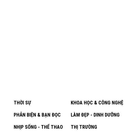
THỜI SỰ
KHOA HỌC & CÔNG NGHỆ
PHẢN BIỆN & BẠN ĐỌC
LÀM ĐẸP - DINH DƯỠNG
NHỊP SỐNG - THỂ THAO
THỊ TRƯỜNG