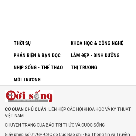
THỜI SỰ
KHOA HỌC & CÔNG NGHỆ
PHẢN BIỆN & BẠN ĐỌC
LÀM ĐẸP - DINH DƯỠNG
NHỊP SỐNG - THỂ THAO
THỊ TRƯỜNG
MÔI TRƯỜNG
CƠ QUAN CHỦ QUẢN:
LIÊN HIỆP CÁC HỘI KHOA HỌC VÀ KỸ THUẬT
VIỆT NAM
CHUYÊN TRANG CỦA BÁO TRI THỨC VÀ CUỘC SỐNG
Giấy phép số 01/GP-CBC do Cục Báo chí - Bộ Thông tin và Truyền