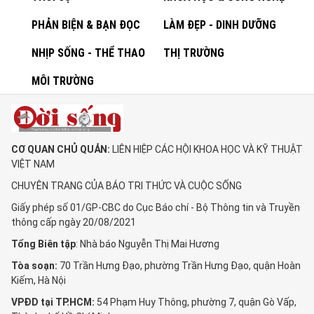
PHẢN BIỆN & BẠN ĐỌC
LÀM ĐẸP - DINH DƯỠNG
NHỊP SỐNG - THỂ THAO
THỊ TRƯỜNG
MÔI TRƯỜNG
CƠ QUAN CHỦ QUẢN:
LIÊN HIỆP CÁC HỘI KHOA HỌC VÀ KỸ THUẬT
VIỆT NAM
CHUYÊN TRANG CỦA BÁO TRI THỨC VÀ CUỘC SỐNG
Giấy phép số 01/GP-CBC do Cục Báo chí - Bộ Thông tin và Truyền
thông cấp ngày 20/08/2021
Tổng Biên tập
: Nhà báo Nguyễn Thị Mai Hương
Tòa soạn:
70 Trần Hưng Đạo, phường Trần Hưng Đạo, quận Hoàn
Kiếm, Hà Nội
VPĐD tại TP.HCM:
54 Phạm Huy Thông, phường 7, quận Gò Vấp,