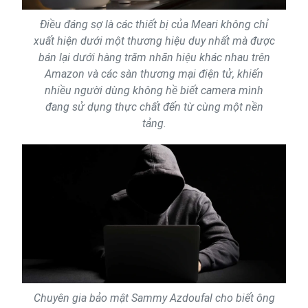
Điều đáng sợ là các thiết bị của Meari không chỉ
xuất hiện dưới một thương hiệu duy nhất mà được
bán lại dưới hàng trăm nhãn hiệu khác nhau trên
Amazon và các sàn thương mại điện tử, khiến
nhiều người dùng không hề biết camera mình
đang sử dụng thực chất đến từ cùng một nền
tảng.
Chuyên gia bảo mật Sammy Azdoufal cho biết ông