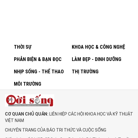
THỜI SỰ
KHOA HỌC & CÔNG NGHỆ
PHẢN BIỆN & BẠN ĐỌC
LÀM ĐẸP - DINH DƯỠNG
NHỊP SỐNG - THỂ THAO
THỊ TRƯỜNG
MÔI TRƯỜNG
CƠ QUAN CHỦ QUẢN:
LIÊN HIỆP CÁC HỘI KHOA HỌC VÀ KỸ THUẬT
VIỆT NAM
CHUYÊN TRANG CỦA BÁO TRI THỨC VÀ CUỘC SỐNG