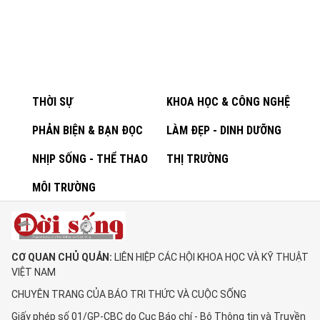
THỜI SỰ
KHOA HỌC & CÔNG NGHỆ
PHẢN BIỆN & BẠN ĐỌC
LÀM ĐẸP - DINH DƯỠNG
NHỊP SỐNG - THỂ THAO
THỊ TRƯỜNG
MÔI TRƯỜNG
CƠ QUAN CHỦ QUẢN:
LIÊN HIỆP CÁC HỘI KHOA HỌC VÀ KỸ THUẬT
VIỆT NAM
CHUYÊN TRANG CỦA BÁO TRI THỨC VÀ CUỘC SỐNG
Giấy phép số 01/GP-CBC do Cục Báo chí - Bộ Thông tin và Truyền