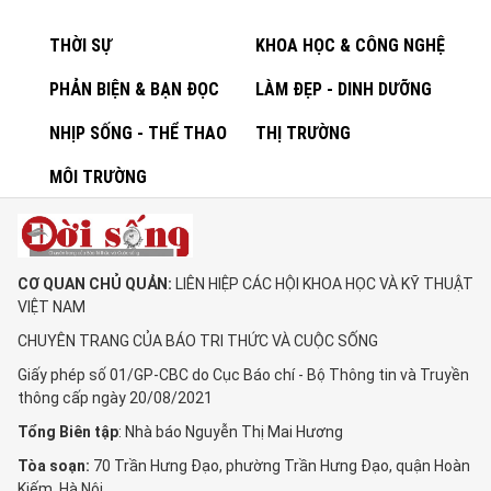
THỜI SỰ
KHOA HỌC & CÔNG NGHỆ
PHẢN BIỆN & BẠN ĐỌC
LÀM ĐẸP - DINH DƯỠNG
NHỊP SỐNG - THỂ THAO
THỊ TRƯỜNG
MÔI TRƯỜNG
CƠ QUAN CHỦ QUẢN:
LIÊN HIỆP CÁC HỘI KHOA HỌC VÀ KỸ THUẬT
VIỆT NAM
CHUYÊN TRANG CỦA BÁO TRI THỨC VÀ CUỘC SỐNG
Giấy phép số 01/GP-CBC do Cục Báo chí - Bộ Thông tin và Truyền
thông cấp ngày 20/08/2021
Tổng Biên tập
: Nhà báo Nguyễn Thị Mai Hương
Tòa soạn:
70 Trần Hưng Đạo, phường Trần Hưng Đạo, quận Hoàn
Kiếm, Hà Nội