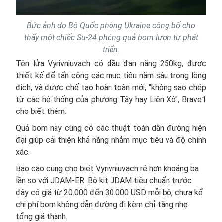
Bức ảnh do Bộ Quốc phòng Ukraine công bố cho
thấy một chiếc Su-24 phóng quả bom lượn tự phát
triển.
Tên lửa Vyrivniuvach có đầu đạn nặng 250kg, được
thiết kế để tấn công các mục tiêu nằm sâu trong lòng
địch, và được chế tạo hoàn toàn mới, "không sao chép
từ các hệ thống của phương Tây hay Liên Xô", Brave1
cho biết thêm.
Quả bom này cũng có các thuật toán dẫn đường hiện
đại giúp cải thiện khả năng nhắm mục tiêu và độ chính
xác.
Báo cáo cũng cho biết Vyrivniuvach rẻ hơn khoảng ba
lần so với JDAM-ER. Bộ kit JDAM tiêu chuẩn trước
đây có giá từ 20.000 đến 30.000 USD mỗi bộ, chưa kể
chi phí bom không dẫn đường đi kèm chỉ tăng nhẹ
tổng giá thành.