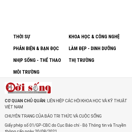
THỜI SỰ
KHOA HỌC & CÔNG NGHỆ
PHẢN BIỆN & BẠN ĐỌC
LÀM ĐẸP - DINH DƯỠNG
NHỊP SỐNG - THỂ THAO
THỊ TRƯỜNG
MÔI TRƯỜNG
CƠ QUAN CHỦ QUẢN:
LIÊN HIỆP CÁC HỘI KHOA HỌC VÀ KỸ THUẬT
VIỆT NAM
CHUYÊN TRANG CỦA BÁO TRI THỨC VÀ CUỘC SỐNG
Giấy phép số 01/GP-CBC do Cục Báo chí - Bộ Thông tin và Truyền
thông cấp ngày 20/08/2021