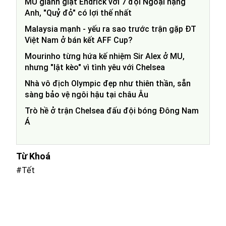
MU giành giật Endrick với 7 đội Ngoại hạng
Anh, "Quỷ đỏ" có lợi thế nhất
Malaysia mạnh - yếu ra sao trước trận gặp ĐT
Việt Nam ở bán kết AFF Cup?
Mourinho từng hứa kế nhiệm Sir Alex ở MU,
nhưng "lật kèo" vì tình yêu với Chelsea
Nhà vô địch Olympic đẹp như thiên thần, sẵn
sàng bảo vệ ngôi hậu tại châu Âu
Trò hề ở trận Chelsea đấu đội bóng Đông Nam
Á
Từ Khoá
#Tết