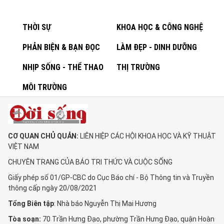
THỜI SỰ
KHOA HỌC & CÔNG NGHỆ
PHẢN BIỆN & BẠN ĐỌC
LÀM ĐẸP - DINH DƯỠNG
NHỊP SỐNG - THỂ THAO
THỊ TRƯỜNG
MÔI TRƯỜNG
CƠ QUAN CHỦ QUẢN:
LIÊN HIỆP CÁC HỘI KHOA HỌC VÀ KỸ THUẬT
VIỆT NAM
CHUYÊN TRANG CỦA BÁO TRI THỨC VÀ CUỘC SỐNG
Giấy phép số 01/GP-CBC do Cục Báo chí - Bộ Thông tin và Truyền
thông cấp ngày 20/08/2021
Tổng Biên tập
: Nhà báo Nguyễn Thị Mai Hương
Tòa soạn:
70 Trần Hưng Đạo, phường Trần Hưng Đạo, quận Hoàn