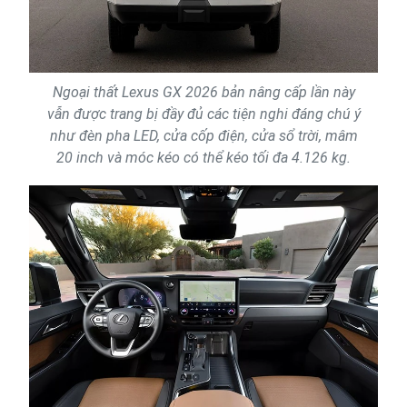
Ngoại thất Lexus GX 2026 bản nâng cấp lần này
vẫn được trang bị đầy đủ các tiện nghi đáng chú ý
như đèn pha LED, cửa cốp điện, cửa sổ trời, mâm
20 inch và móc kéo có thể kéo tối đa 4.126 kg.