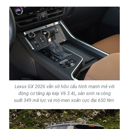
Lexus GX 2026 vẫn sở hữu cấu hình mạnh mẽ với
động cơ tăng áp kép V6 3.4L, sản sinh ra công
suất 349 mã lực và mô-men xoắn cực đại 650 Nm.