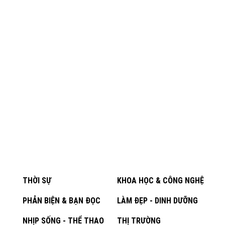
THỜI SỰ
KHOA HỌC & CÔNG NGHỆ
PHẢN BIỆN & BẠN ĐỌC
LÀM ĐẸP - DINH DƯỠNG
NHỊP SỐNG - THỂ THAO
THỊ TRƯỜNG