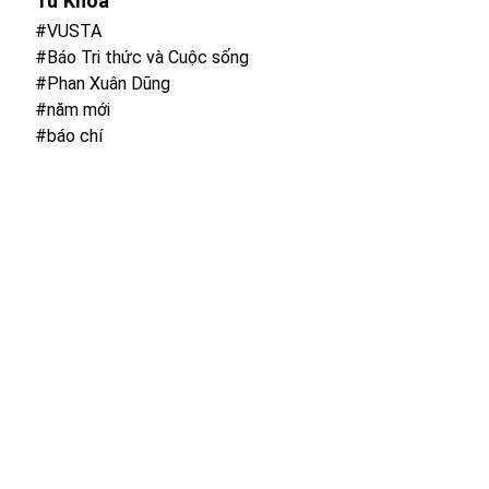
Từ Khoá
#VUSTA
#Báo Tri thức và Cuộc sống
#Phan Xuân Dũng
#năm mới
#báo chí