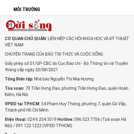
MÔI TRƯỜNG
CƠ QUAN CHỦ QUẢN:
LIÊN HIỆP CÁC HỘI KHOA HỌC VÀ KỸ THUẬT
VIỆT NAM
CHUYÊN TRANG CỦA BÁO TRI THỨC VÀ CUỘC SỐNG
Giấy phép số 01/GP-CBC do Cục Báo chí - Bộ Thông tin và Truyền
thông cấp ngày 20/08/2021
Tổng Biên tập
: Nhà báo Nguyễn Thị Mai Hương
Tòa soạn:
70 Trần Hưng Đạo, phường Trần Hưng Đạo, quận Hoàn
Kiếm, Hà Nội
VPĐD tại TP.HCM:
54 Phạm Huy Thông, phường 7, quận Gò Vấp,
Thành phố Hồ Chí Minh
Điện thoại:
024 6 254 3519
Hotline:
096 523 7756 (Toà soạn Hà
Nội) / 091 122 1222 (VPĐD TPHCM)