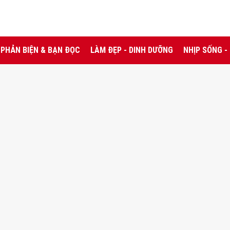
PHẢN BIỆN & BẠN ĐỌC
LÀM ĐẸP - DINH DƯỠNG
NHỊP SỐNG -