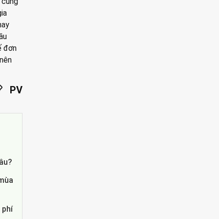
p cùng
ia
hay
ầu
ế đơn
 nên
PV
hâu?
 mùa
 phí