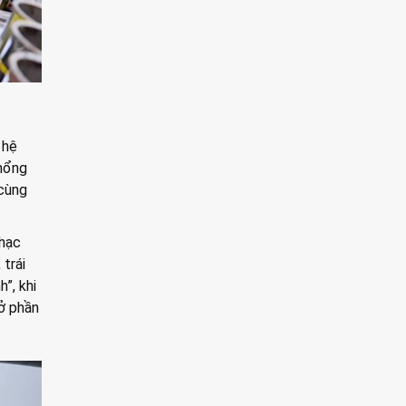
 hệ
khổng
 cùng
nhạc
 trái
”, khi
ở phần