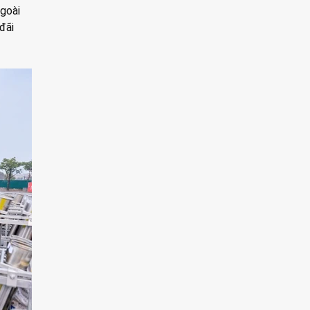
ngoài
đãi