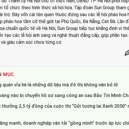
h do Thành ủy Hà Nội chủ trì thực hiện, UBND TP Hà Nội phối hợ
am tổ chức theo hình thức xã hội hóa. Tập đoàn Sun Group tham g
i trợ. Đây vốn cái tên quen thuộc đứng sau các lễ hội pháo hoa 
p pháo hoa tầm cỡ thế giới tại Phú Quốc, Đà Nẵng, Cát Bà. Lần đ
a chuẩn quốc tế về Hà Nội, Sun Group tiếp tục khẳng định vị th
iến tạo các lễ hội ánh sáng và nghệ thuật đẳng cấp, góp phần tạo
và giàu cảm xúc chưa từng có.
N MỤC
quán vỉa hè là những dữ liệu mà đô thị không nên bỏ lỡ
vàng nào bị chuyển hồ sơ sang công an sau Bảo Tín Minh C
i thưởng 2,5 tỷ đồng của cuộc thi “Gửi tương lai Xanh 2050”
ăng mạnh, doanh nghiệp vận tải “gồng mình” trước áp lực chi