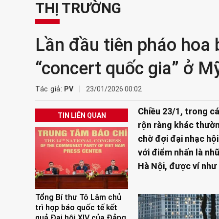
THỊ TRƯỜNG
Lần đầu tiên pháo hoa b
“concert quốc gia” ở Mỹ
Tác giả:
PV
23/01/2026 00:02
Chiều 23/1, trong c
TIN LIÊN QUAN
rộn ràng khác thườn
chờ đợi đại nhạc hội
với điểm nhấn là nh
Hà Nội, được ví như
Tổng Bí thư Tô Lâm chủ
trì họp báo quốc tế kết
quả Đại hội XIV của Đảng