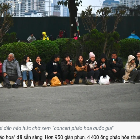
i dân háo hức chờ xem “concert pháo hoa quốc gia”
háo hoa” đã sẵn sàng. Hơn 950 giàn phun, 4.400 ống pháo hỏa thu