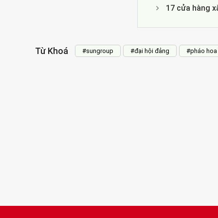
17 cửa hàng x
Từ Khoá
#sungroup
#đại hội đảng
#pháo hoa