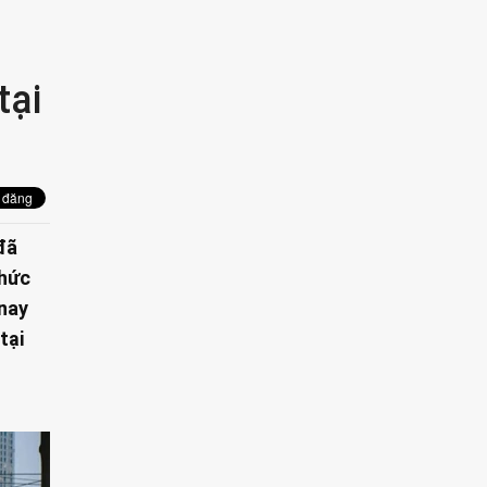
tại
đã
 hức
 nay
tại