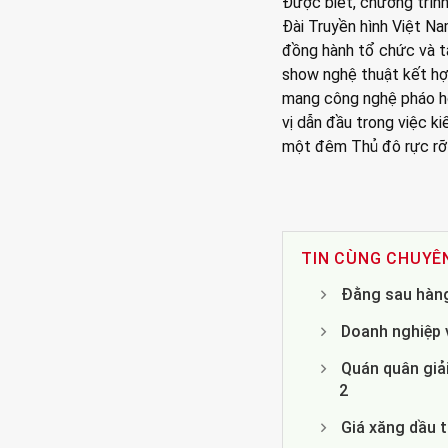
Được biết, chương trìn
Đài Truyền hình Việt N
đồng hành tổ chức và tà
show nghệ thuật kết hợ
mang công nghệ pháo ho
vị dẫn đầu trong việc k
một đêm Thủ đô rực rỡ 
TIN CÙNG CHUYÊ
Đằng sau hàng 
Doanh nghiệp 
Quán quân giả
2
Giá xăng dầu t