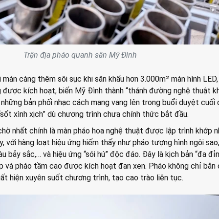
Trận địa pháo quanh sân Mỹ Đình
i màn càng thêm sôi sục khi sân khấu hơn 3.000m² màn hình LED,
g được kích hoạt, biến Mỹ Đình thành “thánh đường nghệ thuật 
i, những bản phối nhạc cách mạng vang lên trong buổi duyệt cuối
“sốt xình xịch” dù chương trình chưa chính thức bắt đầu.
ờ nhất chính là màn pháo hoa nghệ thuật được lập trình khớp 
y, với hàng loạt hiệu ứng hiếm thấy như pháo tượng hình ngôi sao,
u bảy sắc,… và hiệu ứng “sói hú” độc đáo. Đây là kịch bản “đa đỉnh
p và pháo tầm cao được kích hoạt đan xen. Pháo không chỉ bắn 
ất hiện xuyên suốt chương trình, tạo cao trào liên tục.