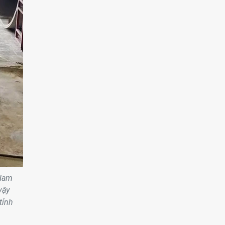
 Nam
vậy
tỉnh