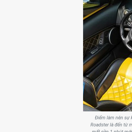
Điểm làm nên sự 
Roadster là đến từ m
mất gần 1 phút mới 