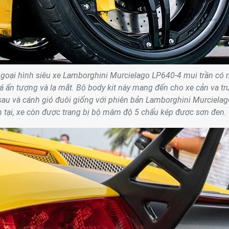
ngoại hình siêu xe Lamborghini Murcielago LP640-4 mui trần có
á ấn tượng và lạ mắt. Bộ body kit này mang đến cho xe cản va tr
sau và cánh gió đuôi giống với phiên bản Lamborghini Murcielag
n tại, xe còn được trang bị bộ mâm độ 5 chấu kép được sơn đen.