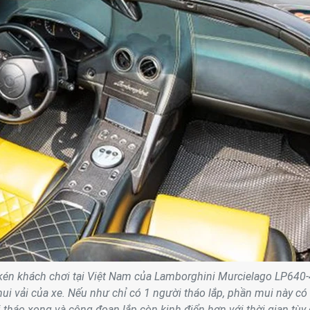
kén khách chơi tại Việt Nam của Lamborghini Murcielago LP640-
ui vải của xe. Nếu như chỉ có 1 người tháo lắp, phần mui này có
tháo xong và công đoạn lắp còn kinh điển hơn với thời gian tùy