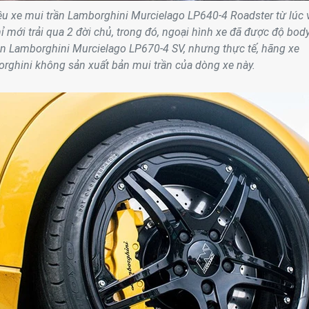
iêu xe mui trần Lamborghini Murcielago LP640-4 Roadster từ lúc 
 mới trải qua 2 đời chủ, trong đó, ngoại hình xe đã được độ body
ạn Lamborghini Murcielago LP670-4 SV, nhưng thực tế, hãng xe
rghini không sản xuất bản mui trần của dòng xe này.