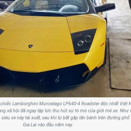
ề chiếc Lamborghini Murcielago LP640-4 Roadster độc nhất Việt
ng xã hội đã ngay lập tức thu hút sự tò mò của giới mê xe. Như 
c siêu xe này tái xuất, sau khi bị bắt gặp lăn bánh trên đường phố 
Gia Lai vào đầu năm nay.