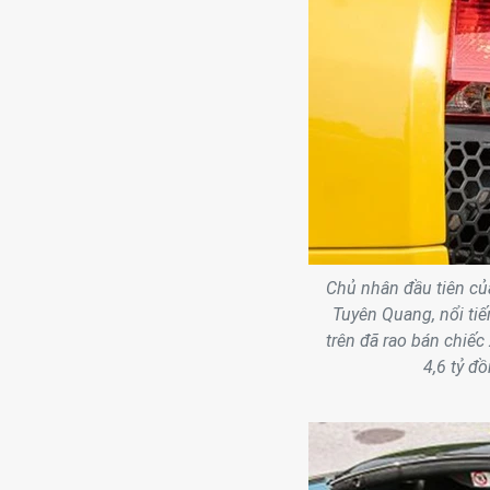
Chủ nhân đầu tiên củ
Tuyên Quang, nổi tiế
trên đã rao bán chiế
4,6 tỷ đ