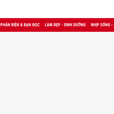
PHẢN BIỆN & BẠN ĐỌC
LÀM ĐẸP - DINH DƯỠNG
NHỊP SỐNG -