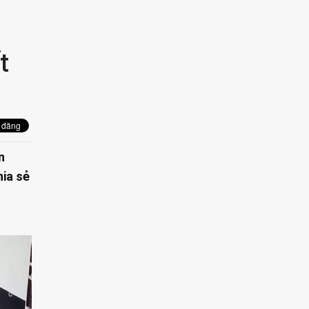
t
n
ia sẻ