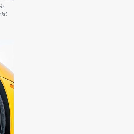
về
 kit