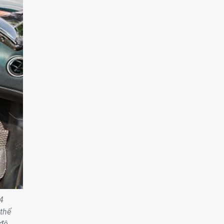
4
 thể
 độ