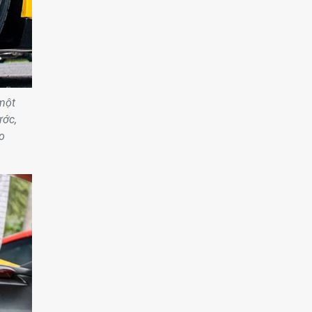
 một
ước,
o