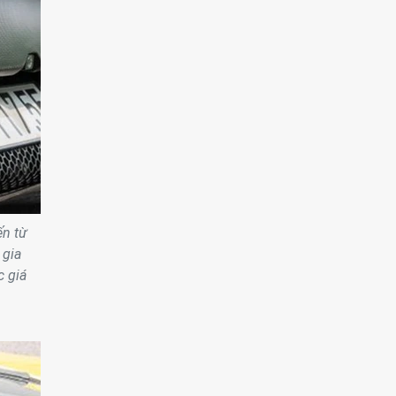
ến từ
 gia
c giá