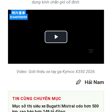
dụng kính chắn gió cố định.
Play
Video
Video: Giới thiệu xe tay ga Kymco X350 2026.
Hải Nam
TIN CÙNG CHUYÊN MỤC
Mục sở thị siêu xe Bugatti Mistral odo hơn 500
km, rao bán hơn 249 tỷ đồng