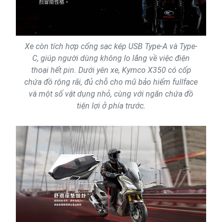
Xe còn tích hợp cổng sạc kép USB Type-A và Type-
C, giúp người dùng không lo lắng về việc điện
thoại hết pin. Dưới yên xe, Kymco X350 có cốp
chứa đồ rộng rãi, đủ chỗ cho mũ bảo hiểm fullface
và một số vật dụng nhỏ, cùng với ngăn chứa đồ
tiện lợi ở phía trước.