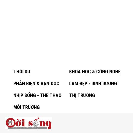
THỜI SỰ
KHOA HỌC & CÔNG NGHỆ
PHẢN BIỆN & BẠN ĐỌC
LÀM ĐẸP - DINH DƯỠNG
NHỊP SỐNG - THỂ THAO
THỊ TRƯỜNG
MÔI TRƯỜNG