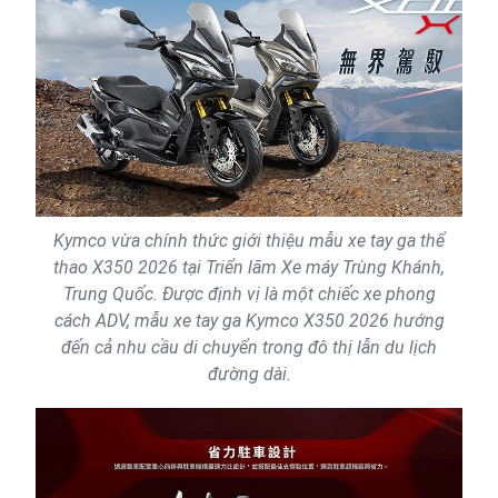
Kymco vừa chính thức giới thiệu mẫu xe tay ga thể
thao X350 2026 tại Triển lãm Xe máy Trùng Khánh,
Trung Quốc. Được định vị là một chiếc xe phong
cách ADV, mẫu xe tay ga Kymco X350 2026 hướng
đến cả nhu cầu di chuyển trong đô thị lẫn du lịch
đường dài.