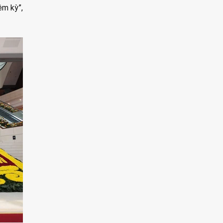
ệm kỳ”,