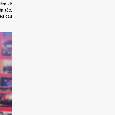
iệm kỳ
n tộc,
êu cầu