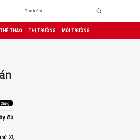
 THỂ THAO
THỊ TRƯỜNG
MÔI TRƯỜNG
cán
đầy đủ
thứ XI,