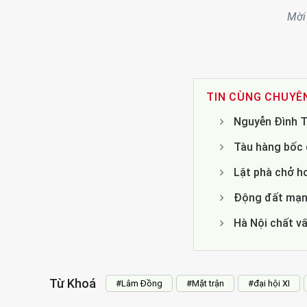
Mời
TIN CÙNG CHUYÊ
Nguyễn Đình T
Tàu hàng bốc c
Lật phà chở h
Động đất mạnh
Hà Nội chất v
Từ Khoá
#Lâm Đồng
#Mặt trận
#đại hội XI