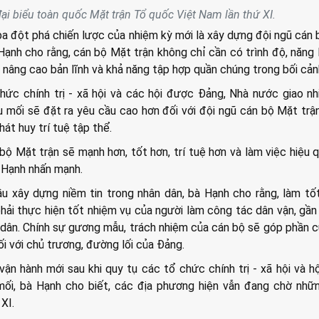
đại biểu toàn quốc Mặt trận Tổ quốc Việt Nam lần thứ XI.
a đột phá chiến lược của nhiệm kỳ mới là xây dựng đội ngũ cán
Hạnh cho rằng, cán bộ Mặt trận không chỉ cần có trình độ, năng
, nâng cao bản lĩnh và khả năng tập hợp quần chúng trong bối cản
hức chính trị - xã hội và các hội được Đảng, Nhà nước giao n
 mối sẽ đặt ra yêu cầu cao hơn đối với đội ngũ cán bộ Mặt trậ
hát huy trí tuệ tập thể.
bộ Mặt trận sẽ mạnh hơn, tốt hơn, trí tuệ hơn và làm việc hiệu 
à Hạnh nhấn mạnh.
u xây dựng niềm tin trong nhân dân, bà Hạnh cho rằng, làm t
hải thực hiện tốt nhiệm vụ của người làm công tác dân vận, gần 
c dân. Chính sự gương mẫu, trách nhiệm của cán bộ sẽ góp phần 
ối với chủ trương, đường lối của Đảng.
ận hành mới sau khi quy tụ các tổ chức chính trị - xã hội và h
ối, bà Hạnh cho biết, các địa phương hiện vẫn đang chờ nhữn
XI.