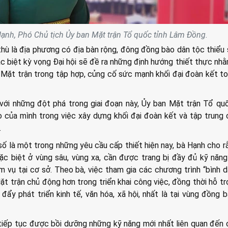
Hạnh, Phó Chủ tịch Ủy ban Mặt trận Tổ quốc tỉnh Lâm Đồng.
hù là địa phương có địa bàn rộng, đông đồng bào dân tộc thiểu 
c biệt kỳ vọng Đại hội sẽ đề ra những định hướng thiết thực nh
a Mặt trận trong tập hợp, củng cố sức mạnh khối đại đoàn kết t
ới những đột phá trong giai đoạn này, Ủy ban Mặt trận Tổ qu
ò của mình trong việc xây dựng khối đại đoàn kết và tập trung
.
ố là một trong những yêu cầu cấp thiết hiện nay, bà Hạnh cho r
ặc biệt ở vùng sâu, vùng xa, cần được trang bị đầy đủ kỹ năn
m vụ tại cơ sở. Theo bà, việc tham gia các chương trình “bình 
ặt trận chủ động hơn trong triển khai công việc, đồng thời hỗ tr
ẩy phát triển kinh tế, văn hóa, xã hội, nhất là tại vùng đồng 
iếp tục được bồi dưỡng những kỹ năng mới nhất liên quan đến