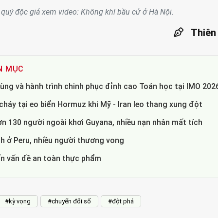
 quý độc giả xem video: Không khí bầu cử ở Hà Nội.
Thiên
N MỤC
ùng và hành trình chinh phục đỉnh cao Toán học tại IMO 202
háy tại eo biển Hormuz khi Mỹ - Iran leo thang xung đột
ơn 130 người ngoài khơi Guyana, nhiều nạn nhân mất tích
 ở Peru, nhiều người thương vong
ấn vấn đề an toàn thực phẩm
#kỳ vọng
#chuyển đổi số
#đột phá