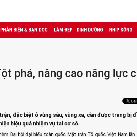
PHẢN BIỆN & BẠN ĐỌC
LÀM ĐẸP - DINH DƯỠNG
NHỊP SỐNG -
đột phá, nâng cao năng lực 
trận, đặc biệt ở vùng sâu, vùng xa, cần được trang bị 
iện hiệu quả nhiệm vụ tại cơ sở.
hềm Đại hội đại biểu toàn quốc Mặt trận Tổ quốc Việt Nam lần 