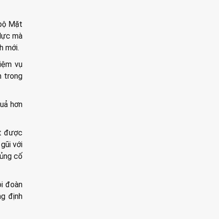
 bộ Mặt
 lực mà
h mới.
hiệm vụ
n trong
quả hơn
ốt được
gũi với
củng cố
ội đoàn
g định