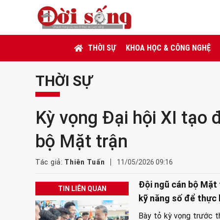
THỜI SỰ
KHOA HỌC & CÔNG NGHỆ
THỜI SỰ
Kỳ vọng Đại hội XI tạo 
bộ Mặt trận
Tác giả:
Thiên Tuấn
11/05/2026 09:16
Đội ngũ cán bộ Mặt 
TIN LIÊN QUAN
kỹ năng số để thực h
Bày tỏ kỳ vọng trước t