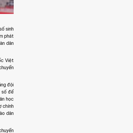
số sinh
ằm phát
oàn dân
ốc Việt
 chuyển
ằng đội
g số để
dân học
ợ chính
bào dân
 chuyển