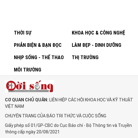
THỜI SỰ
KHOA HỌC & CÔNG NGHỆ
PHẢN BIỆN & BẠN ĐỌC
LÀM ĐẸP - DINH DƯỠNG
NHỊP SỐNG - THỂ THAO
THỊ TRƯỜNG
MÔI TRƯỜNG
CƠ QUAN CHỦ QUẢN:
LIÊN HIỆP CÁC HỘI KHOA HỌC VÀ KỸ THUẬT
VIỆT NAM
CHUYÊN TRANG CỦA BÁO TRI THỨC VÀ CUỘC SỐNG
Giấy phép số 01/GP-CBC do Cục Báo chí - Bộ Thông tin và Truyền
thông cấp ngày 20/08/2021