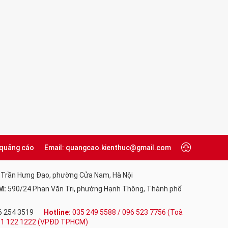
 quảng cáo
Email: quangcao.kienthuc@gmail.com
 Trần Hưng Đạo, phường Cửa Nam, Hà Nội
M:
590/24 Phan Văn Trị, phường Hạnh Thông, Thành phố
6 254 3519
Hotline:
035 249 5588 / 096 523 7756 (Toà
091 122 1222 (VPĐD TPHCM)