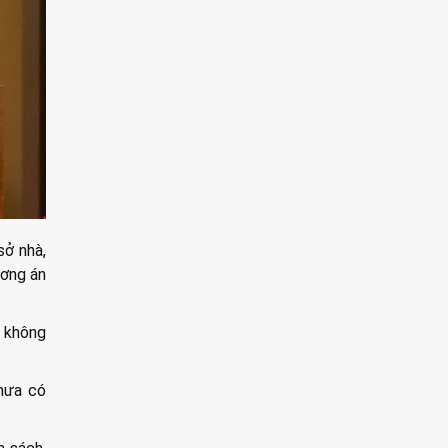
sở nhà,
ương án
n không
hưa có