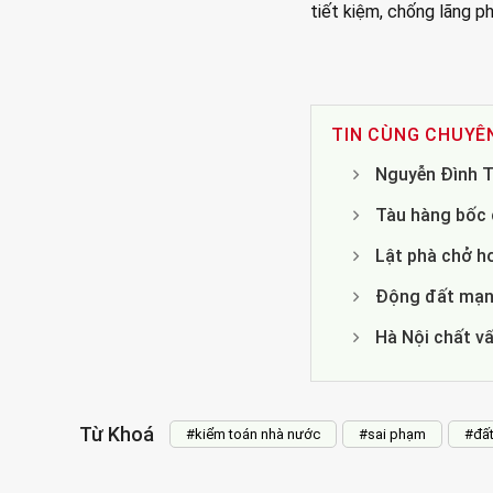
tiết kiệm, chống lãng ph
TIN CÙNG CHUYÊ
Nguyễn Đình T
Tàu hàng bốc c
Lật phà chở h
Động đất mạnh
Hà Nội chất v
Từ Khoá
#kiểm toán nhà nước
#sai phạm
#đất