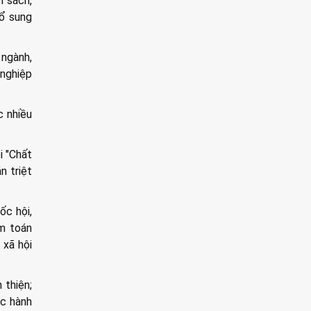
h sách,
bổ sung
 ngành,
 nghiệp
 nhiều
i "Chất
n triệt
ốc hội,
m toán
 xã hội
 thiện;
ực hành