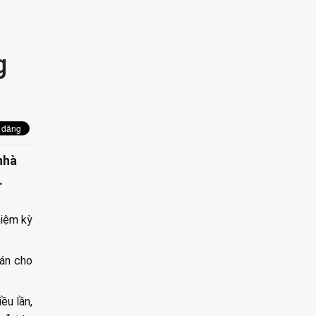
g
nhà
.
hiệm kỳ
oán cho
ều lần,