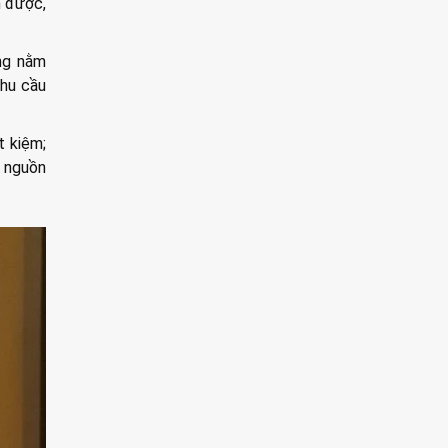
n được,
ông nằm
nhu cầu
t kiệm;
í nguồn