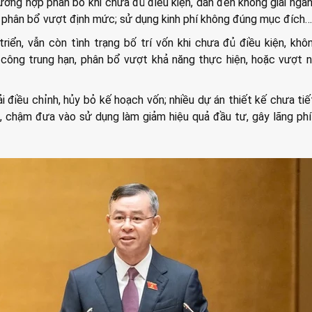
ường hợp phân bổ khi chưa đủ điều kiện, dẫn đến không giải ngâ
ơi phân bổ vượt định mức; sử dụng kinh phí không đúng mục đích…
triển, vẫn còn tình trạng bố trí vốn khi chưa đủ điều kiện, kh
công trung hạn, phân bổ vượt khả năng thực hiện, hoặc vượt 
ải điều chỉnh, hủy bỏ kế hoạch vốn; nhiều dự án thiết kế chưa tiế
, chậm đưa vào sử dụng làm giảm hiệu quả đầu tư, gây lãng ph