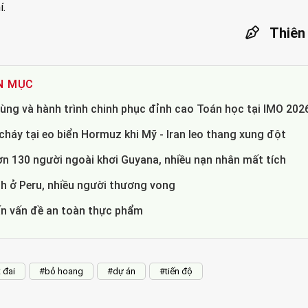
í.
Thiên
N MỤC
ùng và hành trình chinh phục đỉnh cao Toán học tại IMO 202
háy tại eo biển Hormuz khi Mỹ - Iran leo thang xung đột
ơn 130 người ngoài khơi Guyana, nhiều nạn nhân mất tích
 ở Peru, nhiều người thương vong
ấn vấn đề an toàn thực phẩm
 đai
#bỏ hoang
#dự án
#tiến độ