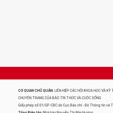
CƠ QUAN CHỦ QUẢN:
LIÊN HIỆP CÁC HỘI KHOA HỌC VÀ KỸ
CHUYÊN TRANG CỦA BÁO TRI THỨC VÀ CUỘC SỐNG
Giấy phép số 01/GP-CBC do Cục Báo chí - Bộ Thông tin và
Tổng Biên tập
: Nhà báo Nguyễn Thị Mai Hương