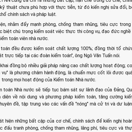
TNN cũng đã chỉ ra những bất cập, hạn chế trong cơ chế, chín
kỹ thuật chưa phù hợp với thực tiễn, từ đó kiến nghị sửa đổi, 
hổ chính sách và pháp luật.
hiện, nhằm đẩy mạnh phòng, chống tham nhũng, tiêu cực trong
 biệt chú trọng kiểm soát việc thực thi công vụ, đạo đức nghề
iểm toán viên nhà nước.
 toán đều được kiểm soát chất lượng 100%; đồng thời tổ chức
át trực tiếp tại các đoàn kiểm toán", ông Ngô Văn Tuấn nói.
khai đồng bộ nhiều giải pháp nâng cao chất lượng hoạt động; co
vụ" là phương châm hành động, là chuẩn mực cốt lõi được quá
t trong mọi hoạt động của Kiểm toán Nhà nước.
iểm toán Nhà nước sẽ tiếp tục bám sát sự lãnh đạo của Đảng, Qu
 diện về nội dung và phương pháp kiểm toán, tăng cường kiể
huyên đề, tập trung vào các vấn đề "nóng" mà cử tri và dư luận
át hiện những bất cập của cơ chế, chính sách để kiến nghị hoàn
 đấu tranh phòng, chống tham nhũng, lãng phí, tiêu cực và th