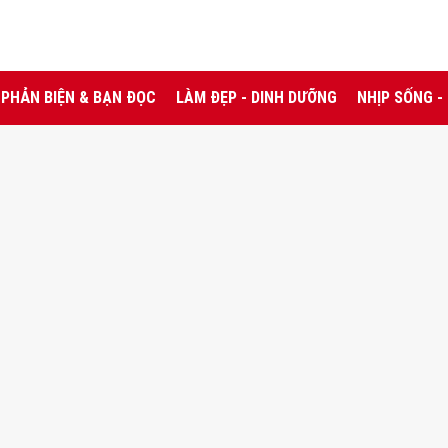
PHẢN BIỆN & BẠN ĐỌC
LÀM ĐẸP - DINH DƯỠNG
NHỊP SỐNG -