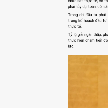
chưa sát thực tế; có tr
phải hủy dự toán; có n
Trong chi đầu tư phát 
trong kế hoạch đầu tư 
thực tế.
Tỷ lệ giải ngân thấp, ph
thực hiện chậm tiến độ
lực.