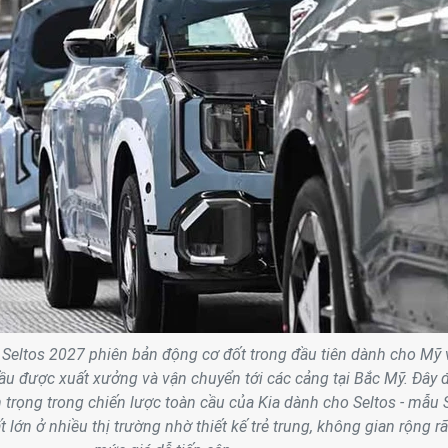
 Seltos 2027 phiên bản động cơ đốt trong đầu tiên dành cho Mỹ 
ầu được xuất xưởng và vận chuyển tới các cảng tại Bắc Mỹ. Đây 
 trọng trong chiến lược toàn cầu của Kia dành cho Seltos - mẫu
 lớn ở nhiều thị trường nhờ thiết kế trẻ trung, không gian rộng rã