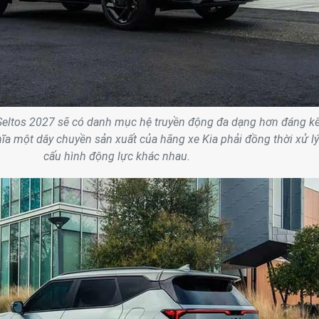
Seltos 2027 sẽ có danh mục hệ truyền động đa dạng hơn đáng k
hĩa một dây chuyền sản xuất của hãng xe Kia phải đồng thời xử lý
cấu hình động lực khác nhau.