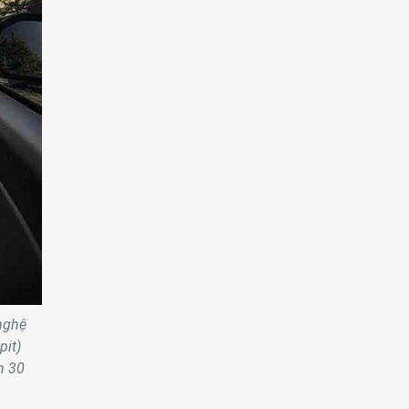
 nghệ
pit)
n 30