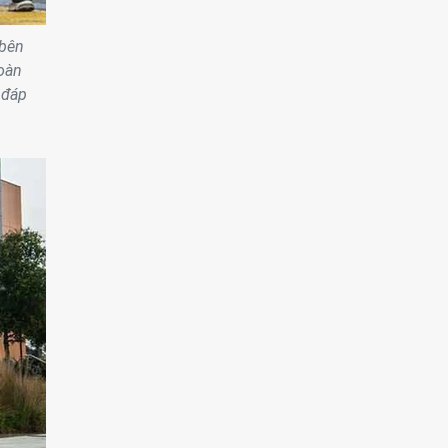
 bên
hoàn
 đáp