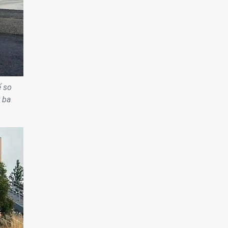
ể so
 ba