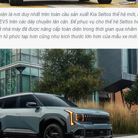
n là nơi duy nhất trên toàn cầu sản xuất Kia Seltos thế hệ mới,
V5 trên các dây chuyền lân cận. Để phục vụ cho thế hệ Seltos 
ết nhà máy đã được nâng cấp toàn diện trong thời gian qua nhằm
n tử phức tạp hơn cũng như kích thước lớn hơn của mẫu xe mới.