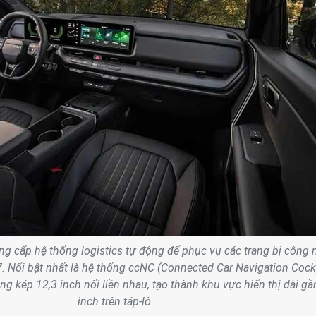
âng cấp hệ thống logistics tự động để phục vụ các trang bị công
7. Nổi bật nhất là hệ thống ccNC (Connected Car Navigation Cock
g kép 12,3 inch nối liền nhau, tạo thành khu vực hiển thị dài gầ
inch trên táp-lô.