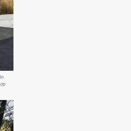
ên.
hợp