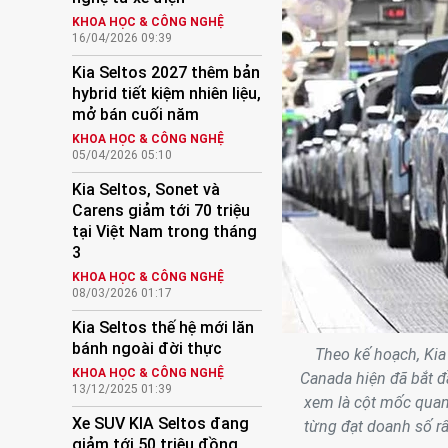
KHOA HỌC & CÔNG NGHỆ
16/04/2026 09:39
Kia Seltos 2027 thêm bản
hybrid tiết kiệm nhiên liệu,
mở bán cuối năm
KHOA HỌC & CÔNG NGHỆ
05/04/2026 05:10
Kia Seltos, Sonet và
Carens giảm tới 70 triệu
tại Việt Nam trong tháng
3
KHOA HỌC & CÔNG NGHỆ
08/03/2026 01:17
Kia Seltos thế hệ mới lăn
bánh ngoài đời thực
Theo kế hoạch, Kia
KHOA HỌC & CÔNG NGHỆ
Canada hiện đã bắt đ
13/12/2025 01:39
xem là cột mốc quan
Xe SUV KIA Seltos đang
từng đạt doanh số rất
giảm tới 50 triệu đồng