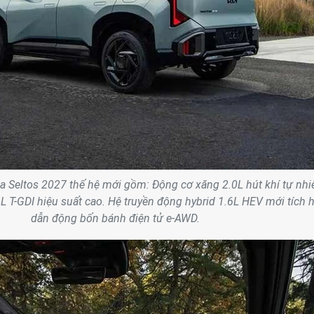
a Seltos 2027 thế hệ mới gồm: Động cơ xăng 2.0L hút khí tự nhi
L T-GDI hiệu suất cao. Hệ truyền động hybrid 1.6L HEV mới tích 
dẫn động bốn bánh điện tử e-AWD.