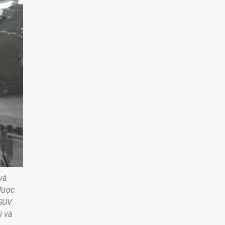
và
được
 SUV
i và