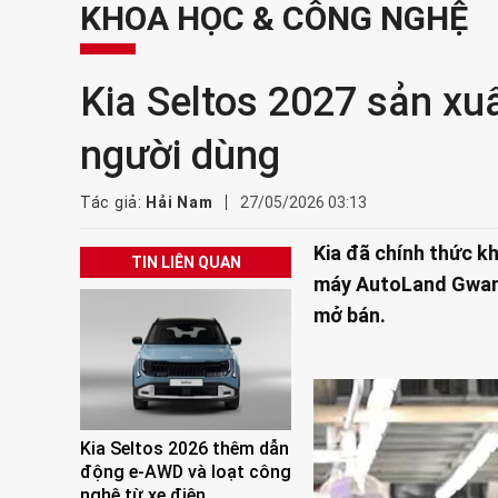
KHOA HỌC & CÔNG NGHỆ
Kia Seltos 2027 sản xu
người dùng
Tác giả:
Hải Nam
27/05/2026 03:13
Kia đã chính thức k
TIN LIÊN QUAN
máy AutoLand Gwangj
mở bán.
Kia Seltos 2026 thêm dẫn
động e-AWD và loạt công
nghệ từ xe điện