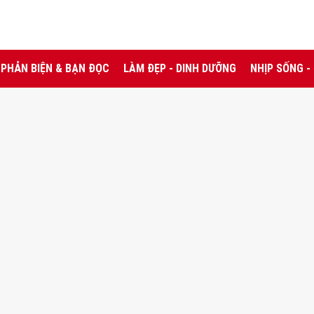
PHẢN BIỆN & BẠN ĐỌC
LÀM ĐẸP - DINH DƯỠNG
NHỊP SỐNG -