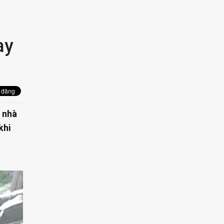
ay
i nhà
khi