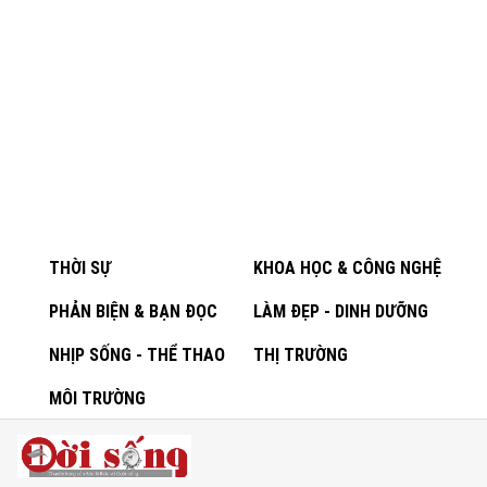
THỜI SỰ
KHOA HỌC & CÔNG NGHỆ
PHẢN BIỆN & BẠN ĐỌC
LÀM ĐẸP - DINH DƯỠNG
NHỊP SỐNG - THỂ THAO
THỊ TRƯỜNG
MÔI TRƯỜNG