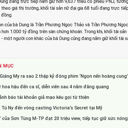
Dung đang trực tiếp nắm giữ hơn 9,637 triệu cổ phiếu PNJ, tươn
theo giá thị trường, khối tài sản nữ đại gia 68 tuổi đang trực ti
ỷ đồng.
con của bà Dung là Trần Phương Ngọc Thảo và Trần Phương Ngọ
n hơn 1.000 tỷ đồng trên sàn chứng khoán. Trong khi, khối tài sản
- một người con khác của bà Dung cũng đang nắm giữ khối tài sả
N MỤC
- Giáng My ra sao 2 thập kỷ đóng phim ‘Ngọn nến hoàng cung
 hoa hậu đến ca sĩ, diễn viên sau 4 năm đăng quang
nh báo tài khoản giả mạo kêu gọi từ thiện
 Tú Ny đến vòng casting Victoria's Secret tại Mỹ
 của Sơn Tùng M-TP đạt 20 triệu view, tiếp tục giữ sức nóng