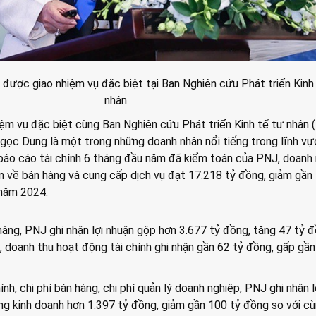
được giao nhiệm vụ đặc biệt tại Ban Nghiên cứu Phát triển Kinh
nhân
ệm vụ đặc biệt cùng Ban Nghiên cứu Phát triển Kinh tế tư nhân 
 Ngọc Dung là một trong những doanh nhân nổi tiếng trong lĩnh vự
báo cáo tài chính 6 tháng đầu năm đã kiểm toán của PNJ, doanh
n về bán hàng và cung cấp dịch vụ đạt 17.218 tỷ đồng, giảm gần
 năm 2024.
 hàng, PNJ ghi nhận lợi nhuận gộp hơn 3.677 tỷ đồng, tăng 47 tỷ 
, doanh thu hoạt động tài chính ghi nhận gần 62 tỷ đồng, gấp gần
hính, chi phí bán hàng, chi phí quản lý doanh nghiệp, PNJ ghi nhận l
g kinh doanh hơn 1.397 tỷ đồng, giảm gần 100 tỷ đồng so với cù