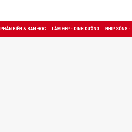
PHẢN BIỆN & BẠN ĐỌC
LÀM ĐẸP - DINH DƯỠNG
NHỊP SỐNG -