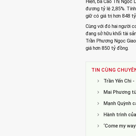
Hiện, bà Cao Thị Ngọc 
đương tỷ lệ 2,85%. Tính 
giữ có giá trị hơn 848 t
Cùng với đó hai người 
đang sở hữu khối tài sả
Trần Phương Ngọc Giao 
giá hơn 850 tỷ đồng.
TIN CÙNG CHUYÊ
Trần Yến Chi 
Mai Phương từ
Mạnh Quỳnh cả
Hành trình của
‘Come my way’