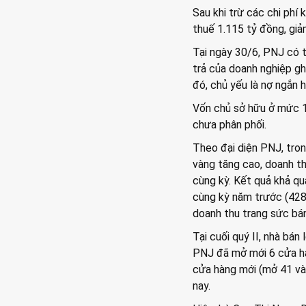
Sau khi trừ các chi phí 
thuế 1.115 tỷ đồng, giả
Tại ngày 30/6, PNJ có t
trả của doanh nghiệp gh
đó, chủ yếu là nợ ngắn 
Vốn chủ sở hữu ở mức 1
chưa phân phối.
Theo đại diện PNJ, tro
vàng tăng cao, doanh th
cùng kỳ. Kết quả khả qu
cùng kỳ năm trước (428 
doanh thu trang sức bán
Tại cuối quý II, nhà bá
PNJ đã mở mới 6 cửa hà
cửa hàng mới (mở 41 và
nay.