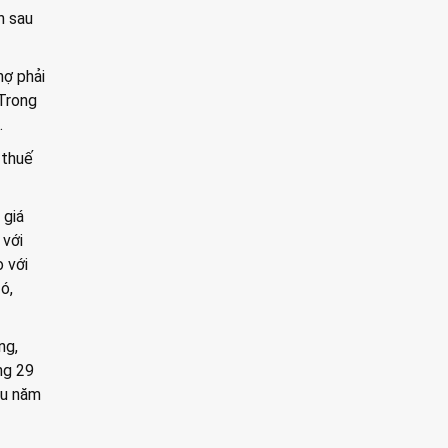
n sau
nợ phải
 Trong
.
 thuế
 giá
 với
 với
ó,
ng,
ng 29
ầu năm