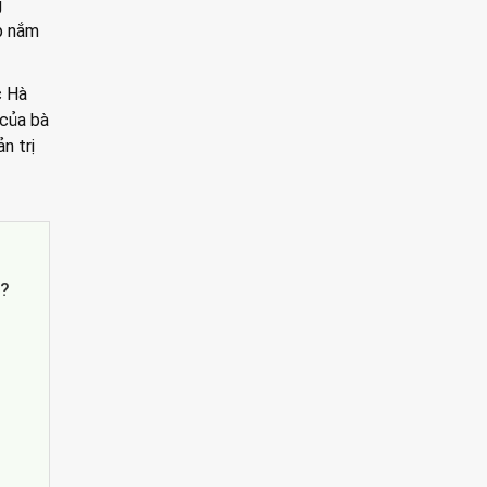
g
ếp nắm
c Hà
 của bà
n trị
’?