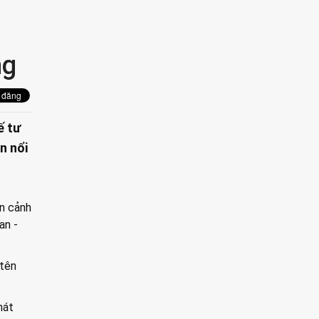
ng
ế tư
n nổi
àn cảnh
an -
 tên
hát