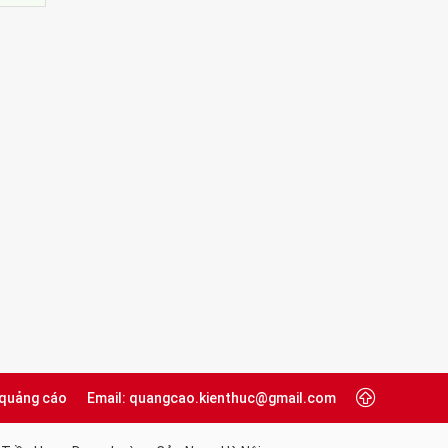
 quảng cáo
Email: quangcao.kienthuc@gmail.com