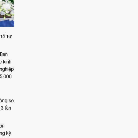
 tế tư
(Ban
c kinh
 nghiệp
 5.000
đồng so
 3 lần
ợi
ng kỳ.