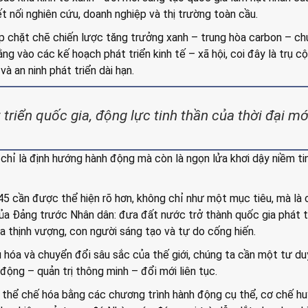
ết nối nghiên cứu, doanh nghiệp và thị trường toàn cầu.
ép chặt chẽ chiến lược tăng trưởng xanh – trung hòa carbon – c
ng vào các kế hoạch phát triển kinh tế – xã hội, coi đây là trụ c
à an ninh phát triển dài hạn.
triển quốc gia, động lực tinh thần của thời đại mớ
 chỉ là định hướng hành động mà còn là ngọn lửa khơi dậy niềm ti
5 cần được thể hiện rõ hơn, không chỉ như một mục tiêu, mà là
 của Đảng trước Nhân dân: đưa đất nước trở thành quốc gia phát t
óa thịnh vượng, con người sáng tạo và tự do cống hiến.
 hóa và chuyển đổi sâu sắc của thế giới, chúng ta cần một tư du
động – quản trị thông minh – đổi mới liên tục.
 thể chế hóa bằng các chương trình hành động cụ thể, cơ chế hu