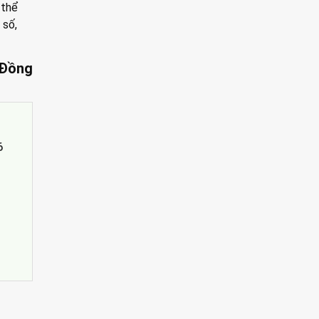
 thể
 số,
 Đồng
6