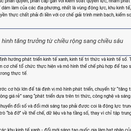
ục phân quyền, phân cấp gắn với kiểm soát quyền lực, nhằm phát
 dám làm của các địa phương, nhất là vùng động lực, khu kinh tế,
ền thực chất phải đi liền với cơ chế giải trình minh bạch, kiểm s
hình tăng trưởng từ chiều rộng sang chiều sâu
ịnh hướng phát triển kinh tế xanh, kinh tế tri thức và kinh tế số. 
ơn cơ chế tổ chức thực hiện và mô hình thể chế phù hợp để tạo 
rong thực tế.
c cơ hội lớn để tái định vị mô hình phát triển, chuyển từ “tăng 
ng giá rẻ” sang “phát triển dựa trên tri thức, công nghệ và sáng 
huyển đổi số và đổi mới sáng tạo phải được coi là động lực trun
ò “bà đỡ” về thể chế, dữ liệu và hạ tầng số, thay vì chỉ tập trun
ác khu kinh tế xanh - đổi mới sáng tạo quốc gia làm hạt nhân c