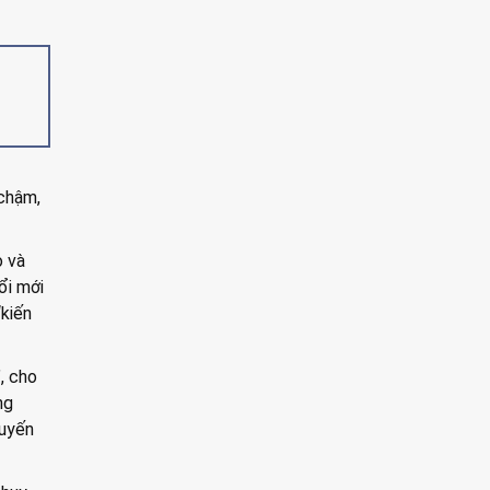
 chậm,
o và
ổi mới
“kiến
, cho
ng
huyến