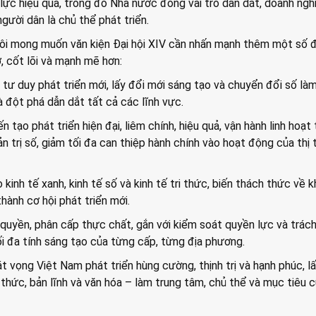
ực hiệu quả, trong đó Nhà nước đóng vai trò dẫn dắt, doanh nghi
gười dân là chủ thể phát triển.
tôi mong muốn văn kiện Đại hội XIV cần nhấn mạnh thêm một số đ
 cốt lõi và mạnh mẽ hơn:
 tư duy phát triển mới, lấy đổi mới sáng tạo và chuyển đổi số là
à đột phá dẫn dắt tất cả các lĩnh vực.
 tạo phát triển hiện đại, liêm chính, hiệu quả, vận hành linh hoạt 
n trị số, giảm tối đa can thiệp hành chính vào hoạt động của thị
kinh tế xanh, kinh tế số và kinh tế tri thức, biến thách thức về kh
hành cơ hội phát triển mới.
 quyền, phân cấp thực chất, gắn với kiểm soát quyền lực và trác
tối đa tính sáng tạo của từng cấp, từng địa phương.
át vọng Việt Nam phát triển hùng cường, thịnh trị và hạnh phúc, l
 thức, bản lĩnh và văn hóa – làm trung tâm, chủ thể và mục tiêu 