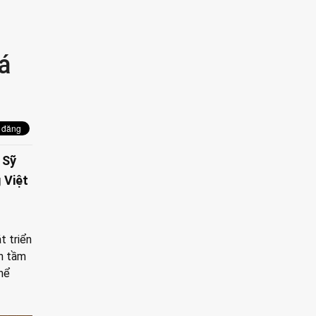
á
 Sỹ
 Việt
t triển
ến tầm
hể