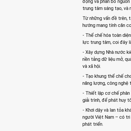
động và phân bổ nguồn l
trung tâm sáng tạo, và n
Từ những vấn đề trên, 
hướng mang tính căn cơ,
- Thể chế hóa toàn diện
lực trung tâm, coi đây l
- Xây dựng Nhà nước kiến
nền tảng dữ liệu mở, quả
và xã hội.
- Tạo khung thể chế cho 
năng lượng, công nghệ t
- Thiết lập cơ chế phân
giải trình, để phát huy 
- Khơi dậy và lan tỏa kh
người Việt Nam – có tri
phát triển.