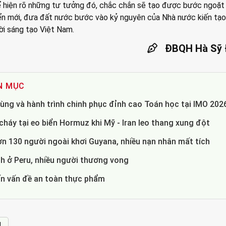
hể hiện rõ những tư tưởng đó, chắc chắn sẽ tạo được bước ngoặt
iển mới, đưa đất nước bước vào kỷ nguyên của Nhà nước kiến tạo
ời sáng tạo Việt Nam.
ĐBQH Hà Sỹ
N MỤC
ùng và hành trình chinh phục đỉnh cao Toán học tại IMO 202
háy tại eo biển Hormuz khi Mỹ - Iran leo thang xung đột
ơn 130 người ngoài khơi Guyana, nhiều nạn nhân mất tích
 ở Peru, nhiều người thương vong
ấn vấn đề an toàn thực phẩm
g