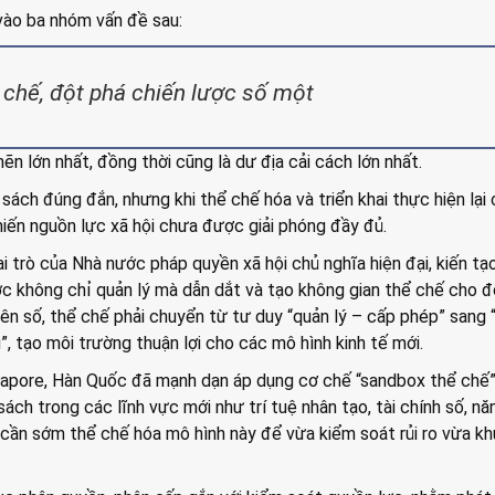
 vào ba nhóm vấn đề sau:
 chế, đột phá chiến lược số một
ẽn lớn nhất, đồng thời cũng là dư địa cải cách lớn nhất.
 sách đúng đắn, nhưng khi thể chế hóa và triển khai thực hiện lại
khiến nguồn lực xã hội chưa được giải phóng đầy đủ.
i trò của Nhà nước pháp quyền xã hội chủ nghĩa hiện đại, kiến tạ
c không chỉ quản lý mà dẫn dắt và tạo không gian thể chế cho đ
ên số, thể chế phải chuyển từ tư duy “quản lý – cấp phép” sang 
”, tạo môi trường thuận lợi cho các mô hình kinh tế mới.
gapore, Hàn Quốc đã mạnh dạn áp dụng cơ chế “sandbox thể chế”
ách trong các lĩnh vực mới như trí tuệ nhân tạo, tài chính số, nă
 cần sớm thể chế hóa mô hình này để vừa kiểm soát rủi ro vừa k