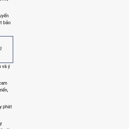
huyển
ột bảo
i
n và ý
 cam
riển,
y phát
y