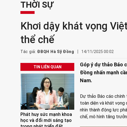
THỜI SỰ
Khơi dậy khát vọng Vi
thể chế
Tác giả:
ĐBQH Hà Sỹ Đồng
14/11/2025 00:02
Góp ý dự thảo Báo cá
TIN LIÊN QUAN
Đồng nhấn mạnh cần 
Nam.
Dự thảo Báo cáo chính tr
toàn diện và khát vọng 
nhìn thành động lực phá
Phát huy sức mạnh khoa
chế, mô hình tăng trưởn
học và đổi mới sáng tạo
trong phát triển đất