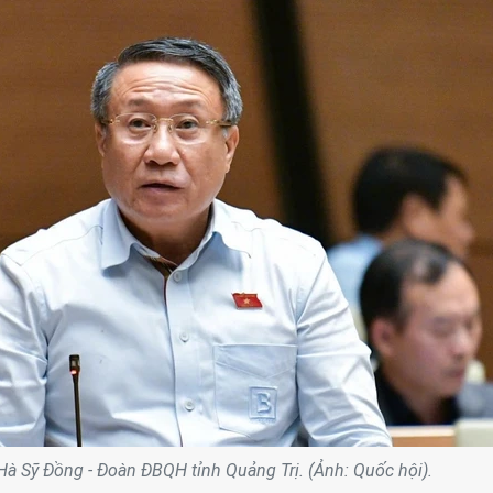
Hà Sỹ Đồng - Đoàn ĐBQH tỉnh Quảng Trị. (Ảnh: Quốc hội).