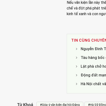
Nếu văn kiện lần này t
chế và đột phá phát tr
kinh tế xanh và con ngư
TIN CÙNG CHUYÊ
Nguyễn Đình T
Tàu hàng bốc c
Lật phà chở h
Động đất mạnh
Hà Nội chất v
Từ Khoá
#Góp ý văn kiện đại hội Đảng
#Hà Sỹ Đồn