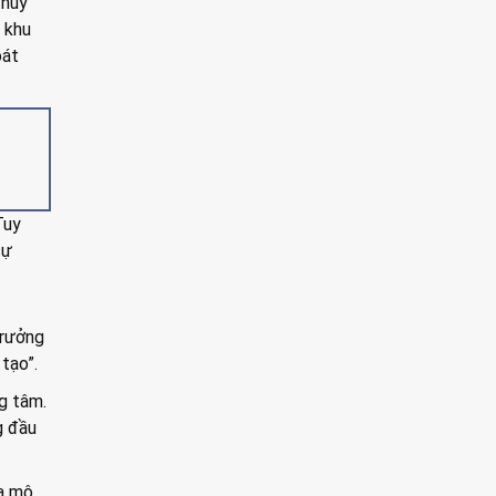
 huy
 khu
oát
Tuy
sự
trưởng
tạo”.
g tâm.
g đầu
ủa mô