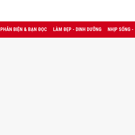
PHẢN BIỆN & BẠN ĐỌC
LÀM ĐẸP - DINH DƯỠNG
NHỊP SỐNG -