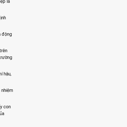
ệp là
ịnh
m động
trên
 trường
í hậu,
h nhiệm
ấy con
của