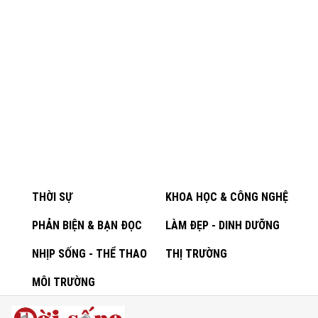
THỜI SỰ
KHOA HỌC & CÔNG NGHỆ
PHẢN BIỆN & BẠN ĐỌC
LÀM ĐẸP - DINH DƯỠNG
NHỊP SỐNG - THỂ THAO
THỊ TRƯỜNG
MÔI TRƯỜNG