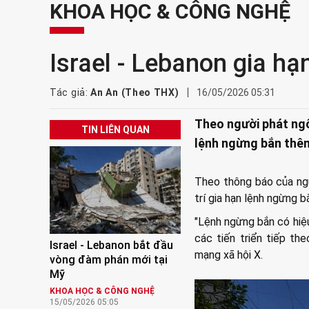
KHOA HỌC & CÔNG NGHỆ
Israel - Lebanon gia h
Tác giả:
An An (Theo THX)
16/05/2026 05:31
Theo người phát ngô
TIN LIÊN QUAN
lệnh ngừng bắn thê
Theo thông báo của ngư
trí gia hạn lệnh ngừng 
"Lệnh ngừng bắn có hiệ
các tiến triển tiếp t
Israel - Lebanon bắt đầu
mạng xã hội X.
vòng đàm phán mới tại
Mỹ
KHOA HỌC & CÔNG NGHỆ
15/05/2026 05:05