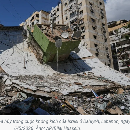
há hủy trong cuộc không kích của Israel ở Dahiyeh, Lebanon, ngà
6/5/2026. Ảnh: AP/Bilal Hussein.