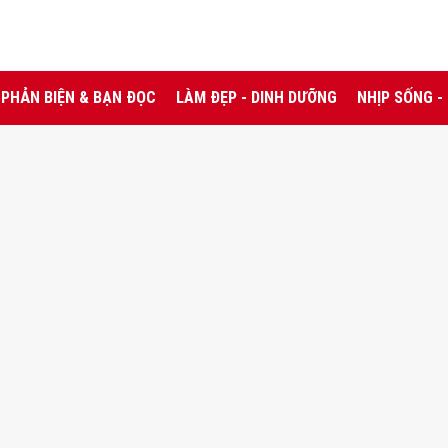
PHẢN BIỆN & BẠN ĐỌC
LÀM ĐẸP - DINH DƯỠNG
NHỊP SỐNG -