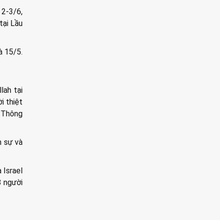
 2-3/6,
tại Lầu
à 15/5.
lah tại
i thiệt
n Thông
n sự và
 Israel
8 người