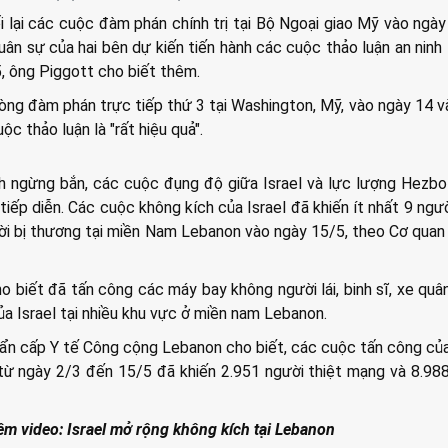
i lại các cuộc đàm phán chính trị tại Bộ Ngoại giao Mỹ vào ngày
quân sự của hai bên dự kiến tiến hành các cuộc thảo luận an ninh 
 ông Piggott cho biết thêm.
òng đàm phán trực tiếp thứ 3 tại Washington, Mỹ, vào ngày 14 v
c thảo luận là "rất hiệu quả".
nh ngừng bắn, các cuộc đụng độ giữa Israel và lực lượng Hezbol
ếp diễn. Các cuộc không kích của Israel đã khiến ít nhất 9 ngườ
i bị thương tại miền Nam Lebanon vào ngày 15/5, theo Cơ qua
 biết đã tấn công các máy bay không người lái, binh sĩ, xe quâ
a Israel tại nhiều khu vực ở miền nam Lebanon.
ẩn cấp Y tế Công cộng Lebanon cho biết, các cuộc tấn công của
 từ ngày 2/3 đến 15/5 đã khiến 2.951 người thiệt mạng và 8.98
êm video: Israel mở rộng không kích tại Lebanon