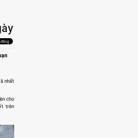
gày
hạn
đã nhất
iện cho
ết trên