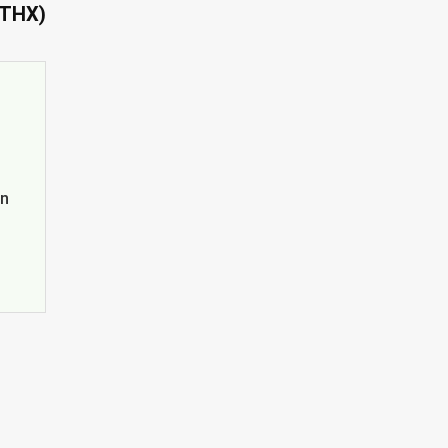
 THX)
in