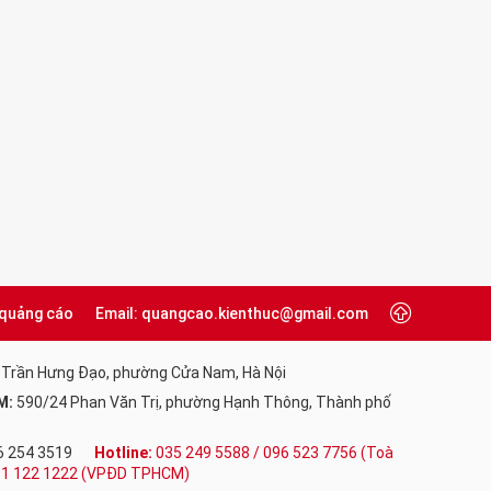
 quảng cáo
Email: quangcao.kienthuc@gmail.com
 Trần Hưng Đạo, phường Cửa Nam, Hà Nội
M:
590/24 Phan Văn Trị, phường Hạnh Thông, Thành phố
6 254 3519
Hotline:
035 249 5588 / 096 523 7756 (Toà
091 122 1222 (VPĐD TPHCM)