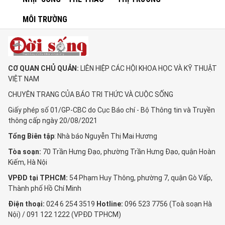
MÔI TRƯỜNG
CƠ QUAN CHỦ QUẢN:
LIÊN HIỆP CÁC HỘI KHOA HỌC VÀ KỸ THUẬT
VIỆT NAM
CHUYÊN TRANG CỦA BÁO TRI THỨC VÀ CUỘC SỐNG
Giấy phép số 01/GP-CBC do Cục Báo chí - Bộ Thông tin và Truyền
thông cấp ngày 20/08/2021
Tổng Biên tập
: Nhà báo Nguyễn Thị Mai Hương
Tòa soạn:
70 Trần Hưng Đạo, phường Trần Hưng Đạo, quận Hoàn
Kiếm, Hà Nội
VPĐD tại TP.HCM:
54 Phạm Huy Thông, phường 7, quận Gò Vấp,
Thành phố Hồ Chí Minh
Điện thoại:
024 6 254 3519
Hotline:
096 523 7756 (Toà soạn Hà
Nội) / 091 122 1222 (VPĐD TPHCM)