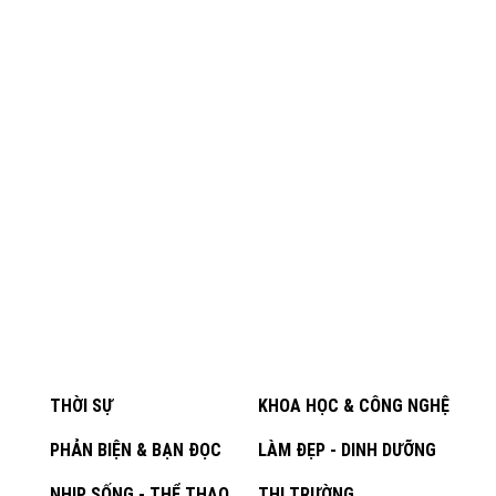
THỜI SỰ
KHOA HỌC & CÔNG NGHỆ
PHẢN BIỆN & BẠN ĐỌC
LÀM ĐẸP - DINH DƯỠNG
NHỊP SỐNG - THỂ THAO
THỊ TRƯỜNG