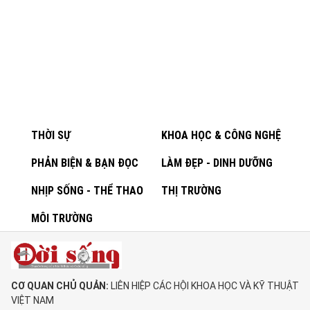
THỜI SỰ
KHOA HỌC & CÔNG NGHỆ
PHẢN BIỆN & BẠN ĐỌC
LÀM ĐẸP - DINH DƯỠNG
NHỊP SỐNG - THỂ THAO
THỊ TRƯỜNG
MÔI TRƯỜNG
CƠ QUAN CHỦ QUẢN:
LIÊN HIỆP CÁC HỘI KHOA HỌC VÀ KỸ THUẬT
VIỆT NAM