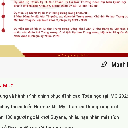
Mạnh 
N MỤC
ùng và hành trình chinh phục đỉnh cao Toán học tại IMO 202
háy tại eo biển Hormuz khi Mỹ - Iran leo thang xung đột
ơn 130 người ngoài khơi Guyana, nhiều nạn nhân mất tích
 ở Peru, nhiều người thương vong