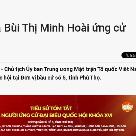
à Bùi Thị Minh Hoài ứng cử
i - Chủ tịch Ủy ban Trung ương Mặt trận Tổ quốc Việt 
 hội tại Đơn vị bầu cử số 5, tỉnh Phú Thọ.