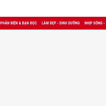
PHẢN BIỆN & BẠN ĐỌC
LÀM ĐẸP - DINH DƯỠNG
NHỊP SỐNG -