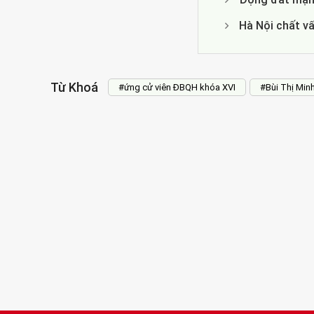
Hà Nội chất v
Từ Khoá
#ứng cử viên ĐBQH khóa XVI
#Bùi Thị Min