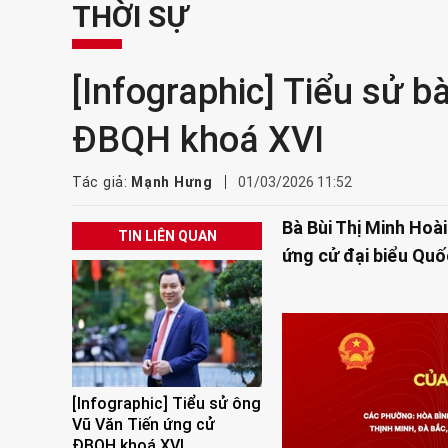
THỜI SỰ
[Infographic] Tiểu sử b
ĐBQH khoá XVI
Tác giả:
Mạnh Hưng
01/03/2026 11:52
Bà Bùi Thị Minh Hoà
TIN LIÊN QUAN
ứng cử đại biểu Quốc
[Infographic] Tiểu sử ông
Vũ Văn Tiến ứng cử
ĐBQH khoá XVI