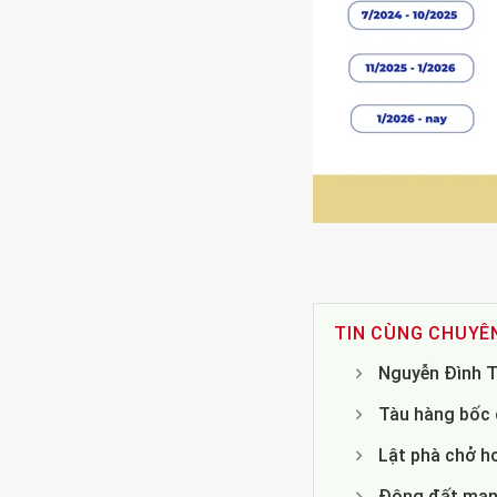
TIN CÙNG CHUYÊ
Nguyễn Đình T
Tàu hàng bốc c
Lật phà chở h
Động đất mạnh