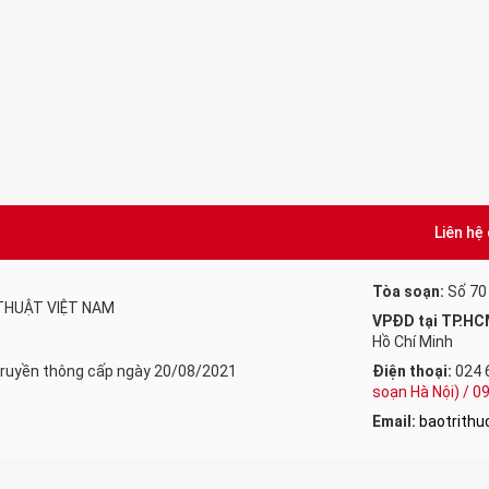
Liên hệ
Tòa soạn:
Số 70
 THUẬT VIỆT NAM
VPĐD tại TP.HC
Hồ Chí Minh
 Truyền thông cấp ngày 20/08/2021
Điện thoại:
024 
soạn Hà Nội) / 
Email:
baotrith