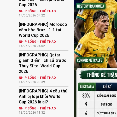
Cup 2026
NHỊP SỐNG - THỂ THAO
14/06/2026 04:22
[INFOGRAPHIC] Morocco
cầm hòa Brazil 1-1 tại
World Cup 2026
NHỊP SỐNG - THỂ THAO
14/06/2026 04:02
[INFOGRAPHIC] Qatar
giành điểm lịch sử trước
Thụy Sĩ tại World Cup
2026
NHỊP SỐNG - THỂ THAO
14/06/2026 03:39
[INFOGRAPHIC] 4 cầu thủ
Anh bị loại khỏi World
Cup 2026 là ai?
NHỊP SỐNG - THỂ THAO
13/06/2026 11:32