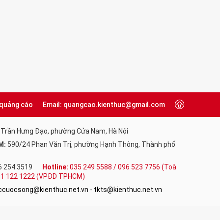
 quảng cáo
Email: quangcao.kienthuc@gmail.com
 Trần Hưng Đạo, phường Cửa Nam, Hà Nội
M:
590/24 Phan Văn Trị, phường Hạnh Thông, Thành phố
6 254 3519
Hotline:
035 249 5588 / 096 523 7756 (Toà
091 122 1222 (VPĐD TPHCM)
uccuocsong@kienthuc.net.vn
-
tkts@kienthuc.net.vn