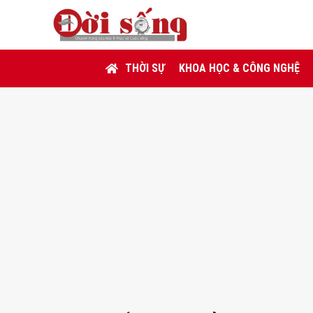
THỜI SỰ
KHOA HỌC & CÔNG NGHỆ