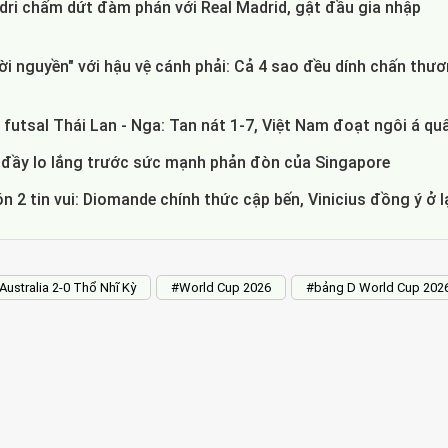
ri chấm dứt đàm phán với Real Madrid, gật đầu gia nhập
lời nguyền" với hậu vệ cánh phải: Cả 4 sao đều dính chấn thư
futsal Thái Lan - Nga: Tan nát 1-7, Việt Nam đoạt ngôi á qu
 đầy lo lắng trước sức mạnh phản đòn của Singapore
n 2 tin vui: Diomande chính thức cập bến, Vinicius đồng ý ở l
Australia 2-0 Thổ Nhĩ Kỳ
#World Cup 2026
#bảng D World Cup 202