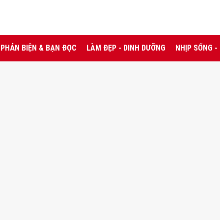
PHẢN BIỆN & BẠN ĐỌC
LÀM ĐẸP - DINH DƯỠNG
NHỊP SỐNG -