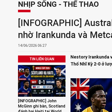
NHỊP SỐNG - THỂ THAO
[INFOGRAPHIC] Australi
nhờ Irankunda và Metc
14/06/2026 06:27
Nestory Irankunda v
TIN LIÊN QUAN
Thổ Nhĩ Kỳ 2-0 ở lư
[INFOGRAPHIC] John
McGinn ghi bàn, Scotland
đánh bại Haiti tại World