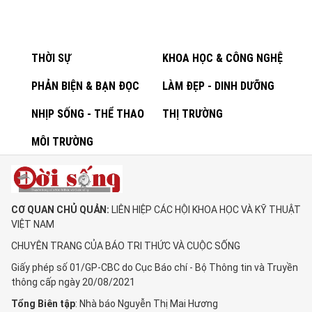
THỜI SỰ
KHOA HỌC & CÔNG NGHỆ
PHẢN BIỆN & BẠN ĐỌC
LÀM ĐẸP - DINH DƯỠNG
NHỊP SỐNG - THỂ THAO
THỊ TRƯỜNG
MÔI TRƯỜNG
CƠ QUAN CHỦ QUẢN:
LIÊN HIỆP CÁC HỘI KHOA HỌC VÀ KỸ THUẬT
VIỆT NAM
CHUYÊN TRANG CỦA BÁO TRI THỨC VÀ CUỘC SỐNG
Giấy phép số 01/GP-CBC do Cục Báo chí - Bộ Thông tin và Truyền
thông cấp ngày 20/08/2021
Tổng Biên tập
: Nhà báo Nguyễn Thị Mai Hương