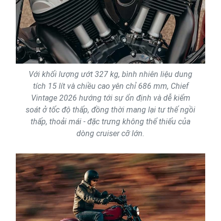
Với khối lượng ướt 327 kg, bình nhiên liệu dung
tích 15 lít và chiều cao yên chỉ 686 mm, Chief
Vintage 2026 hướng tới sự ổn định và dễ kiểm
soát ở tốc độ thấp, đồng thời mang lại tư thế ngồi
thấp, thoải mái - đặc trưng không thể thiếu của
dòng cruiser cỡ lớn.