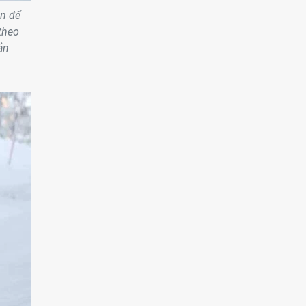
ẫn để
theo
ản