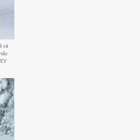
ẽ và
 mẫu
HEV