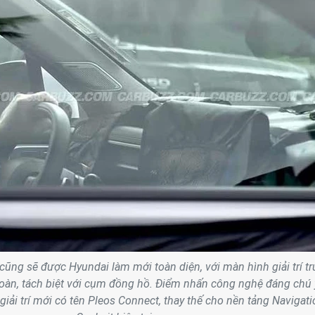
cũng sẽ được Hyundai làm mới toàn diện, với màn hình giải trí t
oàn, tách biệt với cụm đồng hồ. Điểm nhấn công nghệ đáng chú 
giải trí mới có tên Pleos Connect, thay thế cho nền tảng Navigati