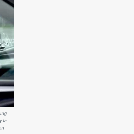
rung
ý là
on