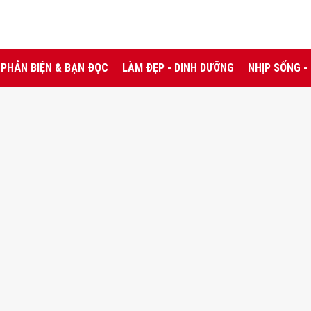
PHẢN BIỆN & BẠN ĐỌC
LÀM ĐẸP - DINH DƯỠNG
NHỊP SỐNG -