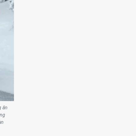
g ăn
ong
àn