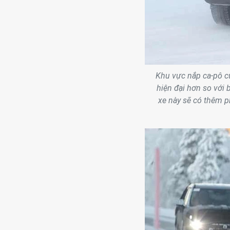
Khu vực nắp ca-pô c
hiện đại hơn so với 
xe này sẽ có thêm p