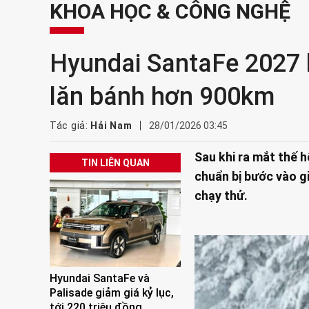
KHOA HỌC & CÔNG NGHỆ
Hyundai SantaFe 2027 lộ
lăn bánh hơn 900km
Tác giả:
Hải Nam
28/01/2026 03:45
Sau khi ra mắt thế 
TIN LIÊN QUAN
chuẩn bị bước vào g
chạy thử.
Hyundai SantaFe và
Palisade giảm giá kỷ lục,
tới 220 triệu đồng