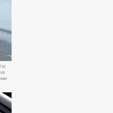
trí
mới
 ban