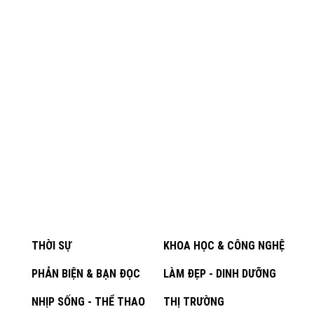
THỜI SỰ
KHOA HỌC & CÔNG NGHỆ
PHẢN BIỆN & BẠN ĐỌC
LÀM ĐẸP - DINH DƯỠNG
NHỊP SỐNG - THỂ THAO
THỊ TRƯỜNG