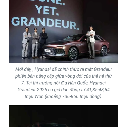
Mới đây, , Hyundai đã chính thức ra mắt Grandeur
phiên bản nâng cấp giữa vòng đời của thế hệ thứ
7. Tại thị trường nội địa Hàn Quốc, Hyundai
Grandeur 2026 có giá dao động từ 41,85-48,64
triệu Won (khoảng 736-856 triệu đồng).