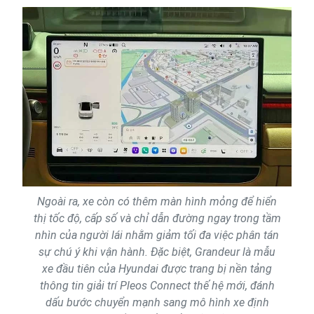
Ngoài ra, xe còn có thêm màn hình mỏng để hiển
thị tốc độ, cấp số và chỉ dẫn đường ngay trong tầm
nhìn của người lái nhằm giảm tối đa việc phân tán
sự chú ý khi vận hành. Đặc biệt, Grandeur là mẫu
xe đầu tiên của Hyundai được trang bị nền tảng
thông tin giải trí Pleos Connect thế hệ mới, đánh
dấu bước chuyển mạnh sang mô hình xe định