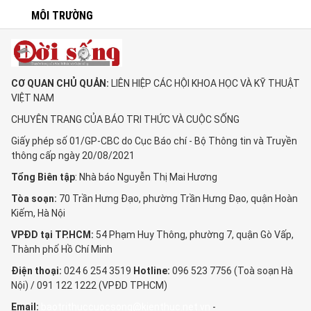
MÔI TRƯỜNG
CƠ QUAN CHỦ QUẢN:
LIÊN HIỆP CÁC HỘI KHOA HỌC VÀ KỸ THUẬT
VIỆT NAM
CHUYÊN TRANG CỦA BÁO TRI THỨC VÀ CUỘC SỐNG
Giấy phép số 01/GP-CBC do Cục Báo chí - Bộ Thông tin và Truyền
thông cấp ngày 20/08/2021
Tổng Biên tập
: Nhà báo Nguyễn Thị Mai Hương
Tòa soạn:
70 Trần Hưng Đạo, phường Trần Hưng Đạo, quận Hoàn
Kiếm, Hà Nội
VPĐD tại TP.HCM:
54 Phạm Huy Thông, phường 7, quận Gò Vấp,
Thành phố Hồ Chí Minh
Điện thoại:
024 6 254 3519
Hotline:
096 523 7756 (Toà soạn Hà
Nội) / 091 122 1222 (VPĐD TPHCM)
Email:
baotrithuccuocsong@kienthuc.net.vn
-