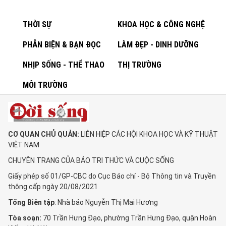
THỜI SỰ
KHOA HỌC & CÔNG NGHỆ
PHẢN BIỆN & BẠN ĐỌC
LÀM ĐẸP - DINH DƯỠNG
NHỊP SỐNG - THỂ THAO
THỊ TRƯỜNG
MÔI TRƯỜNG
CƠ QUAN CHỦ QUẢN:
LIÊN HIỆP CÁC HỘI KHOA HỌC VÀ KỸ THUẬT
VIỆT NAM
CHUYÊN TRANG CỦA BÁO TRI THỨC VÀ CUỘC SỐNG
Giấy phép số 01/GP-CBC do Cục Báo chí - Bộ Thông tin và Truyền
thông cấp ngày 20/08/2021
Tổng Biên tập
: Nhà báo Nguyễn Thị Mai Hương
Tòa soạn:
70 Trần Hưng Đạo, phường Trần Hưng Đạo, quận Hoàn