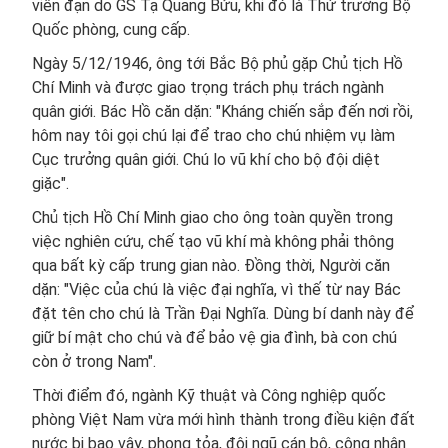
viên đạn do GS Tạ Quang Bửu, khi đó là Thứ trưởng Bộ
Quốc phòng, cung cấp.
Ngày 5/12/1946, ông tới Bắc Bộ phủ gặp Chủ tịch Hồ
Chí Minh và được giao trọng trách phụ trách ngành
quân giới. Bác Hồ căn dặn: "Kháng chiến sắp đến nơi rồi,
hôm nay tôi gọi chú lại để trao cho chú nhiệm vụ làm
Cục trưởng quân giới. Chú lo vũ khí cho bộ đội diệt
giặc".
Chủ tịch Hồ Chí Minh giao cho ông toàn quyền trong
việc nghiên cứu, chế tạo vũ khí mà không phải thông
qua bất kỳ cấp trung gian nào. Đồng thời, Người căn
dặn: "Việc của chú là việc đại nghĩa, vì thế từ nay Bác
đặt tên cho chú là Trần Đại Nghĩa. Dùng bí danh này để
giữ bí mật cho chú và để bảo vệ gia đình, bà con chú
còn ở trong Nam".
Thời điểm đó, ngành Kỹ thuật và Công nghiệp quốc
phòng Việt Nam vừa mới hình thành trong điều kiện đất
nước bị bao vây, phong tỏa, đội ngũ cán bộ, công nhân