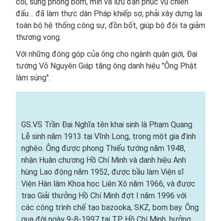
cối, súng phóng bom, mìn và lựu đạn phục vụ chiến
đấu… đã làm thực dân Pháp khiếp sợ, phải xây dựng lại
toàn bộ hệ thống công sự, đồn bốt, giúp bộ đội ta giảm
thương vong.
Với những đóng góp của ông cho ngành quân giới, Đại
tướng Võ Nguyên Giáp tặng ông danh hiệu "Ông Phật
làm súng".
GS.VS Trần Đại Nghĩa tên khai sinh là Phạm Quang
Lễ sinh năm 1913 tại Vĩnh Long, trong một gia đình
nghèo. Ông được phong Thiếu tướng năm 1948,
nhận Huân chương Hồ Chí Minh và danh hiệu Anh
hùng Lao động năm 1952, được bầu làm Viện sĩ
Viện Hàn lâm Khoa học Liên Xô năm 1966, và được
trao Giải thưởng Hồ Chí Minh đợt I năm 1996 với
các công trình chế tạo bazooka, SKZ, bom bay. Ông
qua đời ngày 9-8-1997 tại TP. Hồ Chí Minh, hưởng