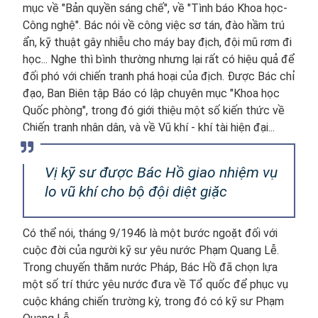
mục về "Bản quyền sáng chế", về "Tình báo Khoa học-
Công nghệ". Bác nói về công việc sơ tán, đào hầm trú
ẩn, kỹ thuật gây nhiễu cho máy bay địch, đội mũ rơm đi
học... Nghe thì bình thường nhưng lại rất có hiệu quả để
đối phó với chiến tranh phá hoại của địch. Được Bác chỉ
đạo, Ban Biên tập Báo có lập chuyên mục "Khoa học
Quốc phòng", trong đó giới thiệu một số kiến thức về
Chiến tranh nhân dân, và về Vũ khí - khí tài hiện đại...
Vị kỹ sư được Bác Hồ giao nhiệm vụ
lo vũ khí cho bộ đội diệt giặc
Có thể nói, tháng 9/1946 là một bước ngoặt đối với
cuộc đời của người kỹ sư yêu nước Phạm Quang Lễ.
Trong chuyến thăm nước Pháp, Bác Hồ đã chọn lựa
một số trí thức yêu nước đưa về Tổ quốc để phục vụ
cuộc kháng chiến trường kỳ, trong đó có kỹ sư Phạm