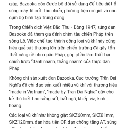
giáp, Bazooka còn được bộ đội sử dụng để tiêu diệt ổ
súng máy, lô cốt, tàu chiến, phương tiện cơ giới và các
cụm bộ binh tập trung đông.
Trong Chiến dịch Việt Bắc Thu - Đông 1947, súng đạn
Bazooka đã tham gia đánh chìm tàu chiến Pháp trên
sông Lô. Việc chế tạo thành công loại vũ khí này cùng
hiệu quả sát thương lớn trên chiến trường đã gây tổn
thất nặng nề cho quân Pháp, góp phần làm thất bại
chiến lược “đánh nhanh, thắng nhanh” của thực dân
Pháp.
Không chỉ sản xuất đạn Bazooka, Cục trưởng Trần Đại
Nghĩa đã chỉ đạo sản xuất nhiều vũ khí với thương hiệu
“made in Vietnam”, “made by Tran Dai Nghia” gây cho
kẻ thù biết bao sửng sốt, bất ngờ, khiếp vía, kinh
hoàng.
Các loại vũ khí như không giật SKZ60mm, SKZ81mm,
SKZ120mm, đạn hỏa tiễn OF, đạn chống tăng AT, súng