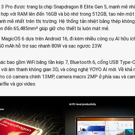
 3 Pro được trang bị chip Snapdragon 8 Elite Gen 5, mạnh mẽ nh
 hợp với RAM lên đến 16GB và bộ nhớ trong 512GB, tạo nên một
nh mẽ nhất trên thị trường. Hệ thống tản nhiệt bằng thép không
 lên đến 65,485mm² giúp giữ cho thiết bị luôn mát mẻ.
 MagicOS 6 dựa trên Android 16, đi kèm nhiều công cụ AI hữu ích
450 mAh hỗ trợ sạc nhanh 80W và sạc ngược 23W.
khác bao gồm WiFi băng tần kép 7, Bluetooth 6, cổng USB Type-C
 với âm thanh không gian 3D, và công nghệ YOYO AI mới. Về khả 
Pro có camera chính 13MP, camera macro 2MP ở phía sau và ca
fie và gọi video.