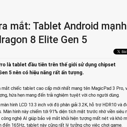
ra mắt: Tablet Android mạnh
ragon 8 Elite Gen 5
o là tablet đầu tiên trên thế giới sử dụng chipset
Gen 5 nên có hiệu năng rất ấn tượng.
a mắt chiếc tablet cao cấp mới nhất mang tên MagicPad 3 Pro, v
ợng, hứa hẹn mang đến trải nghiệm tuyệt vời cho người dùng.
màn hình LCD 13.3 inch với độ phân giải 3.2K, hỗ trợ HDR10 và đ
ts. Màn hình này chiếm tới 91% diện tích mặt trước nhờ viền siêu
 công nghệ AI giúp bảo vệ mắt khỏi hiện tượng mất nét và khô m
 đến 165Hz, tablet này cũng rất lý tưởng cho việc chơi game.