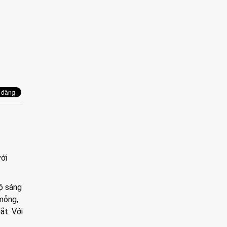
ới
ộ sáng
 mỏng,
ắt. Với