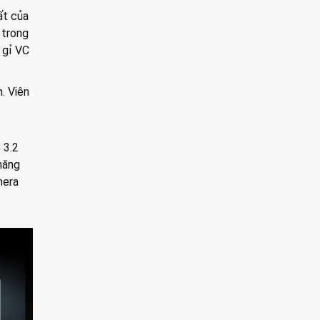
ất của
 trong
 gỉ VC
. Viên
 3.2
năng
mera