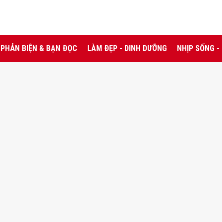
PHẢN BIỆN & BẠN ĐỌC
LÀM ĐẸP - DINH DƯỠNG
NHỊP SỐNG -