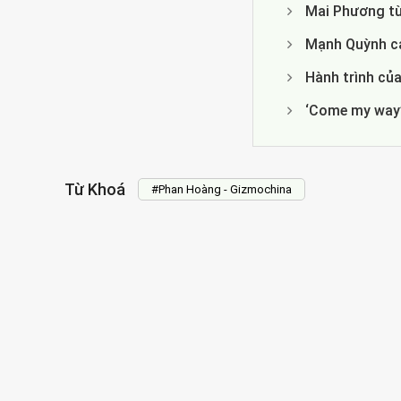
Mai Phương từ
Mạnh Quỳnh cả
Hành trình của
‘Come my way’
Từ Khoá
#Phan Hoàng - Gizmochina