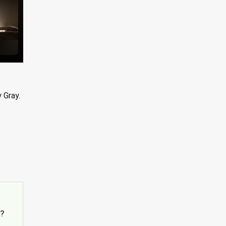
 Gray.
’?