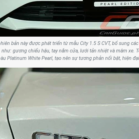
hiên bản này được phát triển từ mẫu City 1.5 S CVT, bổ sung các
en như: gương chiếu hậu, tay nắm cửa, lưới tản nhiệt và mâm xe. 
u Platinum White Pearl, tạo nên sự tương phản nổi bật, hiện đại