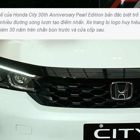
kế của Honda City 30th Anniversary Pearl Edition bản đặc biệt trở
 nhiều đường sóng lượn tạo điểm nhấn. Xe trang bị logo huy hiệu
iệm 30 năm trên chắn bùn trước và cửa cốp sau.