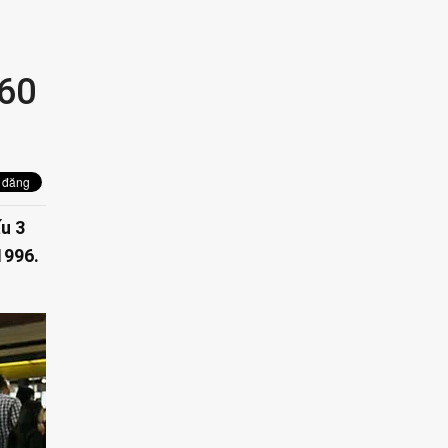
460
ấu 3
1996.