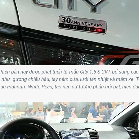
hiên bản này được phát triển từ mẫu City 1.5 S CVT, bổ sung các
en như: gương chiếu hậu, tay nắm cửa, lưới tản nhiệt và mâm xe. 
u Platinum White Pearl, tạo nên sự tương phản nổi bật, hiện đại