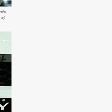
 nên
 kỷ