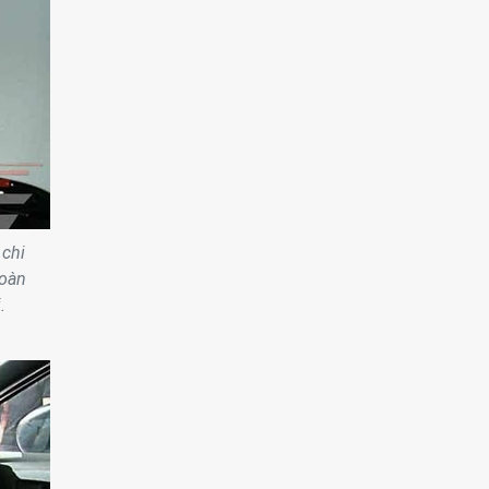
 chi
Toàn
.