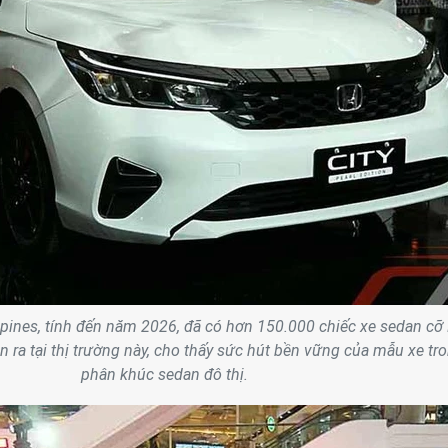
pines, tính đến năm 2026, đã có hơn 150.000 chiếc xe sedan cỡ
 ra tại thị trường này, cho thấy sức hút bền vững của mẫu xe tr
phân khúc sedan đô thị.