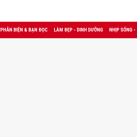
PHẢN BIỆN & BẠN ĐỌC
LÀM ĐẸP - DINH DƯỠNG
NHỊP SỐNG -