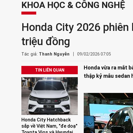
KHOA HỌC & CÔNG NGHỆ
Honda City 2026 phiên b
triệu đồng
Tác giả:
Thanh Nguyễn
09/02/2026 07:05
Honda vừa ra mắt bản
TIN LIÊN QUAN
thập kỷ mẫu sedan h
Honda City Hatchback
sắp về Việt Nam, "đe doạ"
Toyota Vios và Hyundai