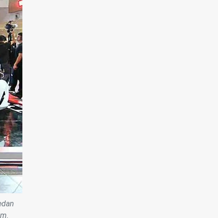
sedan
ăm.