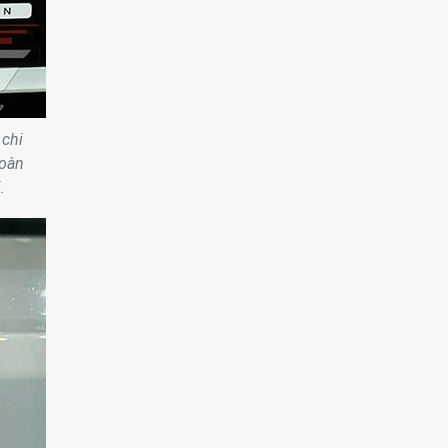
 chi
Toàn
.