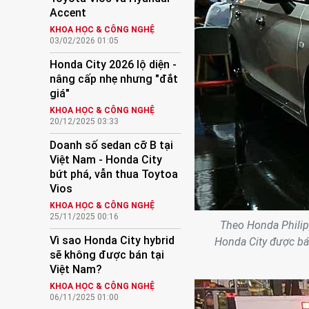
Accent
KHOA HỌC & CÔNG NGHỆ
03/02/2026 01:05
Honda City 2026 lộ diện -
nâng cấp nhẹ nhưng "đắt
giá"
KHOA HỌC & CÔNG NGHỆ
20/12/2025 03:33
Doanh số sedan cỡ B tại
Việt Nam - Honda City
bứt phá, vẫn thua Toytoa
Vios
KHOA HỌC & CÔNG NGHỆ
25/11/2025 00:16
Theo Honda Philip
Vì sao Honda City hybrid
Honda City được bán
sẽ không được bán tại
Việt Nam?
KHOA HỌC & CÔNG NGHỆ
06/11/2025 01:00