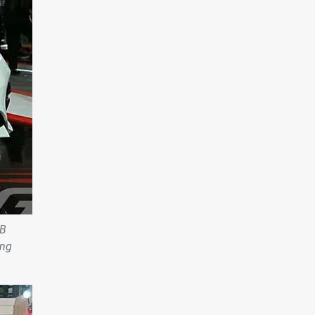
 B
ong