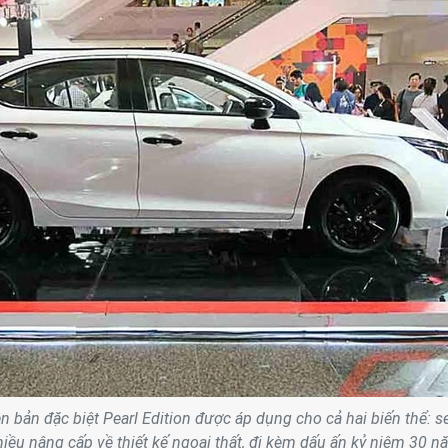
n bản đặc biệt Pearl Edition được áp dụng cho cả hai biến thể: 
hiều nâng cấp về thiết kế ngoại thất, đi kèm dấu ấn kỷ niệm 30 n