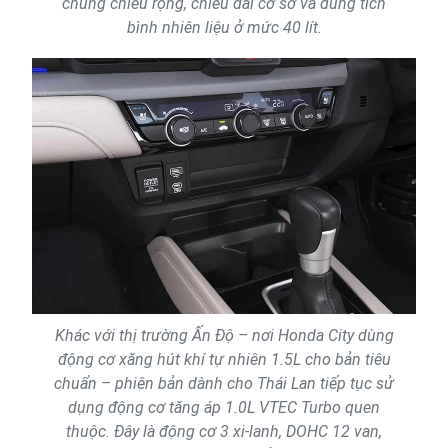
chung chiều rộng, chiều dài cơ sở và dung tích
bình nhiên liệu ở mức 40 lít.
Khác với thị trường Ấn Độ – nơi Honda City dùng
động cơ xăng hút khí tự nhiên 1.5L cho bản tiêu
chuẩn – phiên bản dành cho Thái Lan tiếp tục sử
dụng động cơ tăng áp 1.0L VTEC Turbo quen
thuộc. Đây là động cơ 3 xi-lanh, DOHC 12 van,