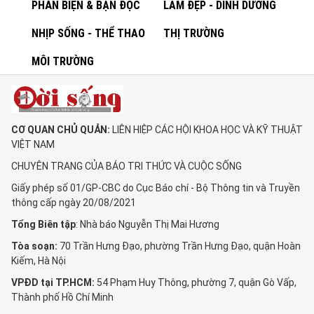
PHẢN BIỆN & BẠN ĐỌC
LÀM ĐẸP - DINH DƯỠNG
NHỊP SỐNG - THỂ THAO
THỊ TRƯỜNG
MÔI TRƯỜNG
CƠ QUAN CHỦ QUẢN:
LIÊN HIỆP CÁC HỘI KHOA HỌC VÀ KỸ THUẬT
VIỆT NAM
CHUYÊN TRANG CỦA BÁO TRI THỨC VÀ CUỘC SỐNG
Giấy phép số 01/GP-CBC do Cục Báo chí - Bộ Thông tin và Truyền
thông cấp ngày 20/08/2021
Tổng Biên tập
: Nhà báo Nguyễn Thị Mai Hương
Tòa soạn:
70 Trần Hưng Đạo, phường Trần Hưng Đạo, quận Hoàn
Kiếm, Hà Nội
VPĐD tại TP.HCM:
54 Phạm Huy Thông, phường 7, quận Gò Vấp,
Thành phố Hồ Chí Minh