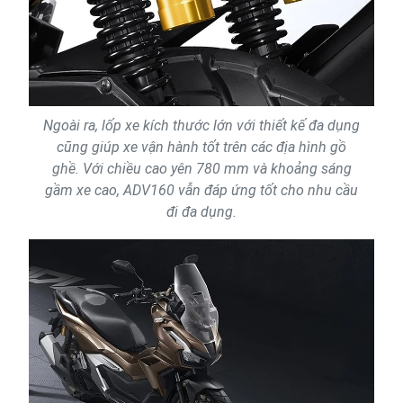
Ngoài ra, lốp xe kích thước lớn với thiết kế đa dụng
cũng giúp xe vận hành tốt trên các địa hình gồ
ghề. Với chiều cao yên 780 mm và khoảng sáng
gầm xe cao, ADV160 vẫn đáp ứng tốt cho nhu cầu
đi đa dụng.