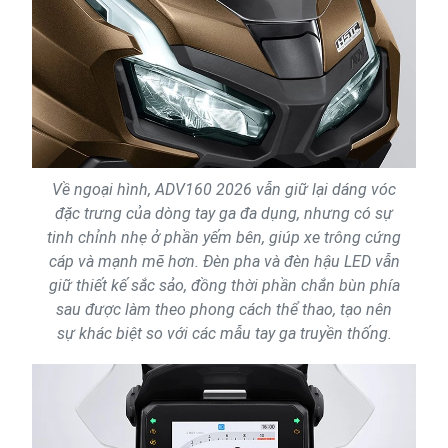
Về ngoại hình, ADV160 2026 vẫn giữ lại dáng vóc
đặc trưng của dòng tay ga đa dụng, nhưng có sự
tinh chỉnh nhẹ ở phần yếm bên, giúp xe trông cứng
cáp và mạnh mẽ hơn. Đèn pha và đèn hậu LED vẫn
giữ thiết kế sắc sảo, đồng thời phần chắn bùn phía
sau được làm theo phong cách thể thao, tạo nên
sự khác biệt so với các mẫu tay ga truyền thống.