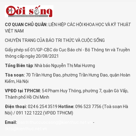
CƠ QUAN CHỦ QUẢN:
LIÊN HIỆP CÁC HỘI KHOA HỌC VÀ KỸ THUẬT
VIỆT NAM
CHUYÊN TRANG CỦA BÁO TRI THỨC VÀ CUỘC SỐNG
Giấy phép số 01/GP-CBC do Cục Báo chí - Bộ Thông tin và Truyền
thông cấp ngày 20/08/2021
Tổng Biên tập
: Nhà báo Nguyễn Thị Mai Hương
Tòa soạn:
70 Trần Hưng Đạo, phường Trần Hưng Đạo, quận Hoàn
Kiếm, Hà Nội
VPĐD tại TP.HCM:
54 Phạm Huy Thông, phường 7, quận Gò Vấp,
Thành phố Hồ Chí Minh
Điện thoại:
024 6 254 3519
Hotline:
096 523 7756 (Toà soạn Hà
Nội) / 091 122 1222 (VPĐD TPHCM)
Email:
baotrithuccuocsong@kienthuc.net.vn
-
tkts@kienthuc.net.vn