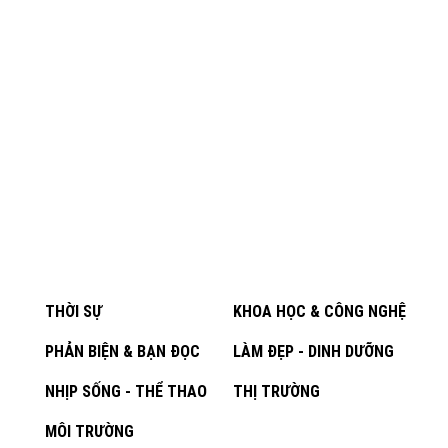
THỜI SỰ
KHOA HỌC & CÔNG NGHỆ
PHẢN BIỆN & BẠN ĐỌC
LÀM ĐẸP - DINH DƯỠNG
NHỊP SỐNG - THỂ THAO
THỊ TRƯỜNG
MÔI TRƯỜNG