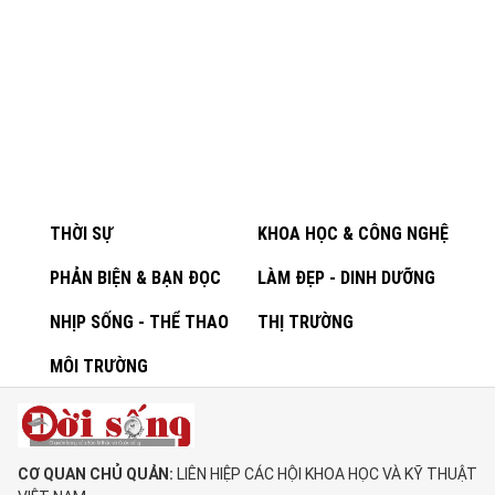
THỜI SỰ
KHOA HỌC & CÔNG NGHỆ
PHẢN BIỆN & BẠN ĐỌC
LÀM ĐẸP - DINH DƯỠNG
NHỊP SỐNG - THỂ THAO
THỊ TRƯỜNG
MÔI TRƯỜNG
CƠ QUAN CHỦ QUẢN:
LIÊN HIỆP CÁC HỘI KHOA HỌC VÀ KỸ THUẬT