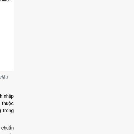
riệu
ch nhập
e thuộc
g trong
u chuẩn