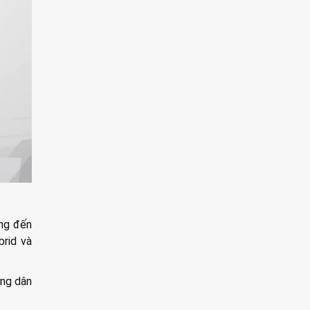
ởng đến
brid và
ông dân