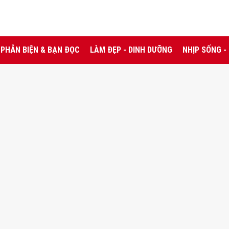
PHẢN BIỆN & BẠN ĐỌC
LÀM ĐẸP - DINH DƯỠNG
NHỊP SỐNG -