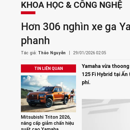
KHOA HỌC & CÔNG NGHỆ
Hơn 306 nghìn xe ga Yam
phanh
Tác giả:
Thảo Nguyễn
29/01/2026 02:05
Yamaha vừa thoong b
TIN LIÊN QUAN
125 Fi Hybrid tại Ấn
phí.
Mitsubishi Triton 2026,
nâng cấp giảm chấn hiệu
suất cao Yamaha