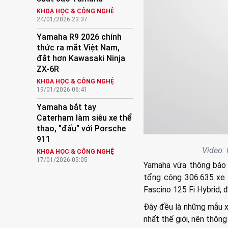
KHOA HỌC & CÔNG NGHỆ
24/01/2026 23:37
Yamaha R9 2026 chính
thức ra mắt Việt Nam,
đắt hơn Kawasaki Ninja
ZX-6R
KHOA HỌC & CÔNG NGHỆ
19/01/2026 06:41
Yamaha bắt tay
Caterham làm siêu xe thể
thao, "đấu" với Porsche
911
Video: 
KHOA HỌC & CÔNG NGHỆ
17/01/2026 05:05
Yamaha vừa thông báo t
tổng cộng 306.635 xe 
Fascino 125 Fi Hybrid,
Đây đều là những mẫu x
nhất thế giới, nên thôn