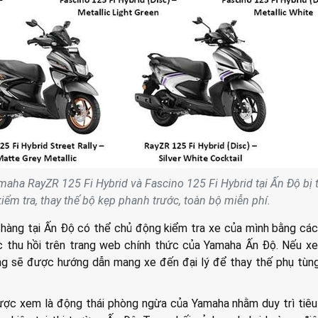
maha RayZR 125 Fi Hybrid và Fascino 125 Fi Hybrid tại Ấn Độ bị t
kiểm tra, thay thế bộ kẹp phanh trước, toàn bộ miễn phí.
hàng tại Ấn Độ có thể chủ động kiểm tra xe của mình bằng cá
c thu hồi trên trang web chính thức của Yamaha Ấn Độ. Nếu x
dùng sẽ được hướng dẫn mang xe đến đại lý để thay thế phụ tùn
 được xem là động thái phòng ngừa của Yamaha nhằm duy trì tiê