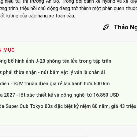
g hiệu tại thị trường Ấn Độ. Trong bối cảnh xe hybrid và xe đi
ơng trình triệu hồi chủ động đang trở thành một phần quen thuộ
ất lượng của các hãng xe toàn cầu.
Thảo Ng
N MỤC
ng bố hình ảnh J-20 phóng tên lửa trong tập trận
phải thừa nhận - nút bấm vật lý vẫn là chân ái
diện - SUV thuần điện giá rẻ lăn bánh hơn 600 km
a 2027 - lột xác thiết kế và công nghệ, từ 16.850 USD
a Super Cub Tokyo 80s đặc biệt kỷ niệm 80 năm, giá 43 triệu