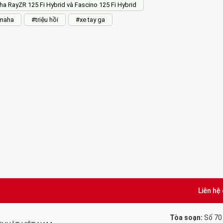
a RayZR 125 Fi Hybrid và Fascino 125 Fi Hybrid
maha
#triệu hồi
#xe tay ga
Liên hệ
Tòa soạn:
Số 70