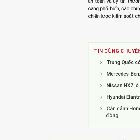
an toàn và uy tín thươn
càng phổ biến, các chư
chiến lược kiểm soát ch
TIN CÙNG CHUYÊ
Trung Quốc cô
Mercedes-Benz 
Nissan NX7 lộ 
Hyundai Elantr
Cận cảnh Hond
đồng