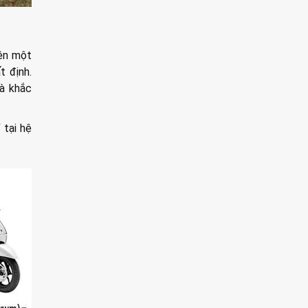
rên một
t định.
và khắc
 tại hệ