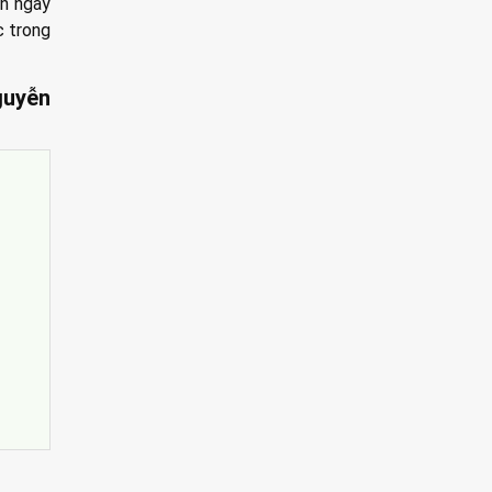
ện ngày
c trong
uyễn