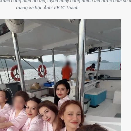
khắc cùng diện đồ tập, luyện nhảy cũng nhiều lần được chia sẻ t
mạng xã hội. Ảnh: FB Sĩ Thanh.