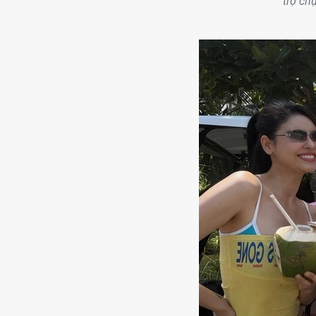
trợ ch