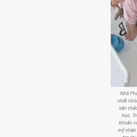
Nhã Phư
nhất nhóm
săn chắc
học. T
khoắn vớ
mỹ nhân 