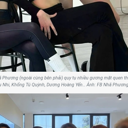
ã Phương (ngoài cùng bên phải) quy tụ nhiều gương mặt quen t
ệu Nhi, Khổng Tú Quỳnh, Dương Hoàng Yến… Ảnh: FB Nhã Phương