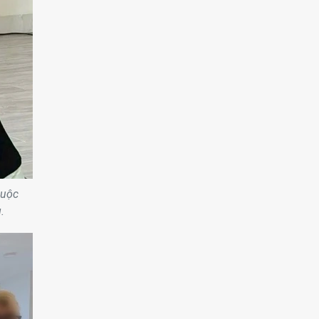
huộc
.