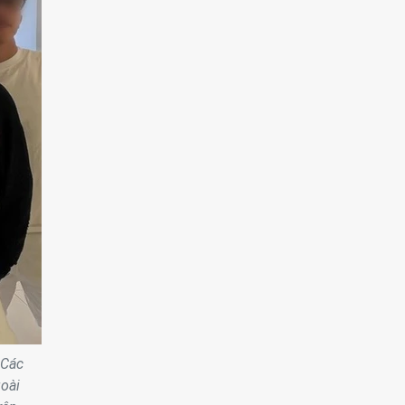
 Các
oài