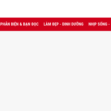
PHẢN BIỆN & BẠN ĐỌC
LÀM ĐẸP - DINH DƯỠNG
NHỊP SỐNG -