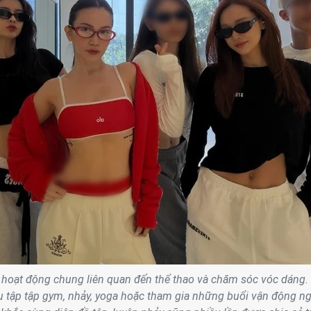
u hoạt động chung liên quan đến thể thao và chăm sóc vóc dáng.
ụ tập tập gym, nhảy, yoga hoặc tham gia những buổi vận động ng