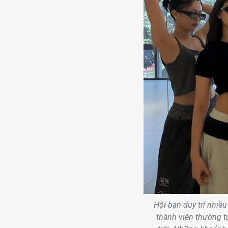
Hội bạn duy trì nhiề
thành viên thường t