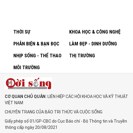
THỜI SỰ
KHOA HỌC & CÔNG NGHỆ
PHẢN BIỆN & BẠN ĐỌC
LÀM ĐẸP - DINH DƯỠNG
NHỊP SỐNG - THỂ THAO
THỊ TRƯỜNG
MÔI TRƯỜNG
CƠ QUAN CHỦ QUẢN:
LIÊN HIỆP CÁC HỘI KHOA HỌC VÀ KỸ THUẬT
VIỆT NAM
CHUYÊN TRANG CỦA BÁO TRI THỨC VÀ CUỘC SỐNG
Giấy phép số 01/GP-CBC do Cục Báo chí - Bộ Thông tin và Truyền
thông cấp ngày 20/08/2021