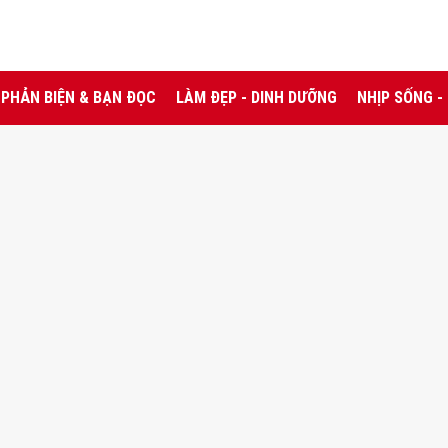
PHẢN BIỆN & BẠN ĐỌC
LÀM ĐẸP - DINH DƯỠNG
NHỊP SỐNG -