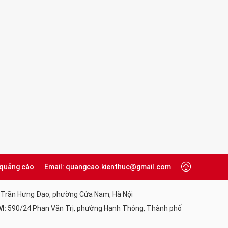
 quảng cáo
Email: quangcao.kienthuc@gmail.com
 Trần Hưng Đạo, phường Cửa Nam, Hà Nội
M:
590/24 Phan Văn Trị, phường Hạnh Thông, Thành phố