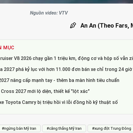
Nguồn video: VTV
An An (Theo Fars, 
N MỤC
uiser V8 2026 chạy gần 1 triệu km, động cơ và hộp số vẫn z
a 2027 phá kỷ lục với hơn 11.000 đơn bán xe chỉ trong 24 giờ
 2027 nâng cấp mạnh tay - thêm ba màn hình tiêu chuẩn
Cross 2027 mới lộ diện, thiết kế "lột xác"
xe Toyota Camry bị triệu hồi vì lỗi đồng hồ kỹ thuật số
#ngừng bắn Mỹ Iran
#căng thẳng Mỹ Iran
#xung đột Trung Đông