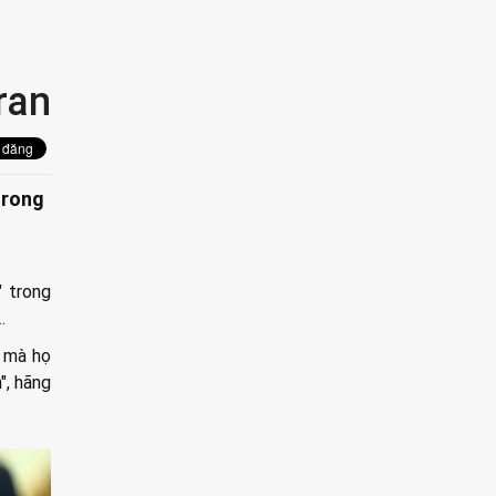
ran
trong
" trong
.
 mà họ
", hãng