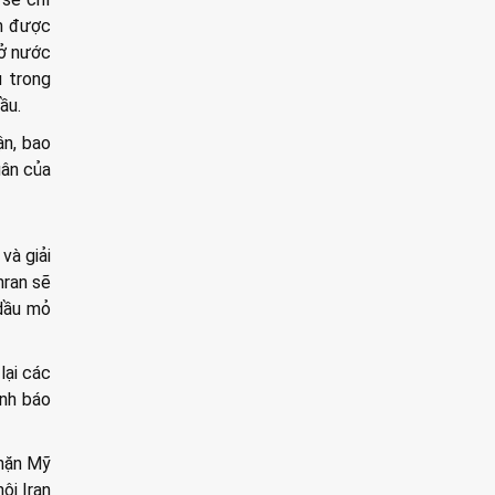
um được
 ở nước
u trong
ầu.
ận, bao
uân của
và giải
hran sẽ
 dầu mỏ
lại các
ảnh báo
chặn Mỹ
ội Iran