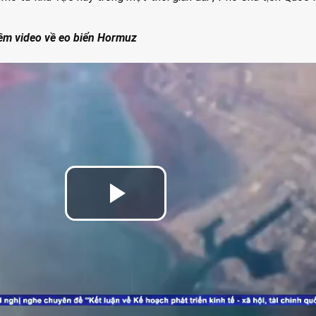
êm video về eo biển Hormuz
Play
Video