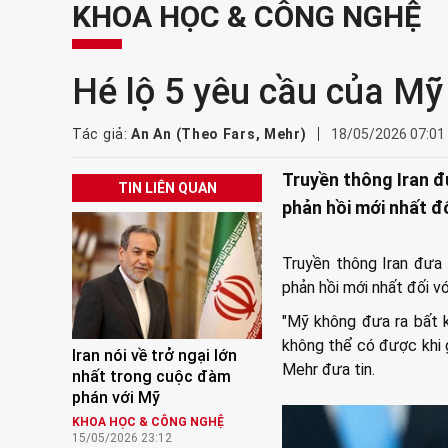
KHOA HỌC & CÔNG NGHỆ
Hé lộ 5 yêu cầu của Mỹ 
Tác giả:
An An (Theo Fars, Mehr)
18/05/2026 07:01
Truyền thông Iran đ
TIN LIÊN QUAN
phản hồi mới nhất đố
Truyền thông Iran đưa 
phản hồi mới nhất đối v
"Mỹ không đưa ra bất 
không thể có được khi 
Iran nói về trở ngại lớn
Mehr đưa tin.
nhất trong cuộc đàm
phán với Mỹ
KHOA HỌC & CÔNG NGHỆ
15/05/2026 23:12