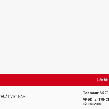
Liên hệ
Tòa soạn:
Số 70
 THUẬT VIỆT NAM
VPĐD tại TP.HC
Hồ Chí Minh