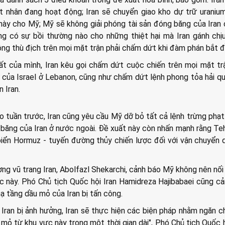
ạt nhân đang hoạt động; Iran sẽ chuyển giao kho dự trữ urani
này cho Mỹ; Mỹ sẽ không giải phóng tài sản đóng băng của Iran
ng có sự bồi thường nào cho những thiệt hại mà Iran gánh chị
ng thù địch trên mọi mặt trận phải chấm dứt khi đàm phán bắt đ
ất của mình, Iran kêu gọi chấm dứt cuộc chiến trên mọi mặt tr
 của Israel ở Lebanon, cũng như chấm dứt lệnh phong tỏa hải q
 Iran.
tuần trước, Iran cũng yêu cầu Mỹ dỡ bỏ tất cả lệnh trừng phạt 
 băng của Iran ở nước ngoài. Đề xuất này còn nhấn mạnh rằng Te
biển Hormuz - tuyến đường thủy chiến lược đối với vận chuyển
ng vũ trang Iran, Abolfazl Shekarchi, cảnh báo Mỹ không nên nối 
 này. Phó Chủ tịch Quốc hội Iran Hamidreza Hajibabaei cũng c
ạ tầng dầu mỏ của Iran bị tấn công.
Iran bị ảnh hưởng, Iran sẽ thực hiện các biện pháp nhằm ngăn 
u mỏ từ khu vực này trong một thời gian dài", Phó Chủ tịch Quốc h