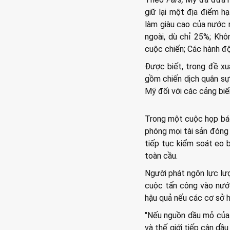
giữ lại một địa điểm h
làm giàu cao của nước 
ngoài, dù chỉ 25%; Khô
cuộc chiến; Các hành độ
Được biết, trong đề xu
gồm chiến dịch quân sự
Mỹ đối với các cảng biển
Trong một cuộc họp báo 
phóng mọi tài sản đóng
tiếp tục kiểm soát eo 
toàn cầu.
Người phát ngôn lực lượ
cuộc tấn công vào nước
hậu quả nếu các cơ sở h
"Nếu nguồn dầu mỏ của 
và thế giới tiếp cận dầ