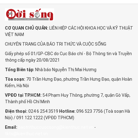
CƠ QUAN CHỦ QUẢN:
LIÊN HIỆP CÁC HỘI KHOA HỌC VÀ KỸ THUẬT
VIỆT NAM
CHUYÊN TRANG CỦA BÁO TRI THỨC VÀ CUỘC SỐNG
Giấy phép số 01/GP-CBC do Cục Báo chí - Bộ Thông tin và Truyền
thông cấp ngày 20/08/2021
Tổng Biên tập
: Nhà báo Nguyễn Thị Mai Hương
Tòa soạn:
70 Trần Hưng Đạo, phường Trần Hưng Đạo, quận Hoàn
Kiếm, Hà Nội
VPĐD tại TP.HCM:
54 Phạm Huy Thông, phường 7, quận Gò Vấp,
Thành phố Hồ Chí Minh
Điện thoại:
024 6 254 3519
Hotline:
096 523 7756 (Toà soạn Hà
Nội) / 091 122 1222 (VPĐD TPHCM)
Email:
baotrithuccuocsong@kienthuc.net.vn
-
tkts@kienthuc.net.vn