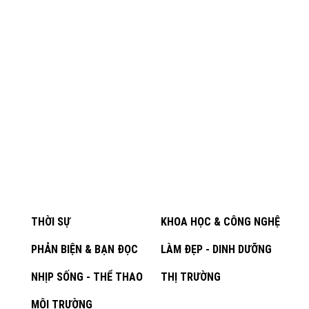
THỜI SỰ
KHOA HỌC & CÔNG NGHỆ
PHẢN BIỆN & BẠN ĐỌC
LÀM ĐẸP - DINH DƯỠNG
NHỊP SỐNG - THỂ THAO
THỊ TRƯỜNG
MÔI TRƯỜNG