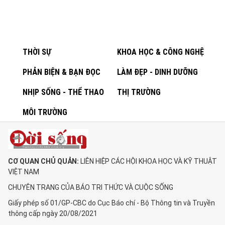
THỜI SỰ
KHOA HỌC & CÔNG NGHỆ
PHẢN BIỆN & BẠN ĐỌC
LÀM ĐẸP - DINH DƯỠNG
NHỊP SỐNG - THỂ THAO
THỊ TRƯỜNG
MÔI TRƯỜNG
CƠ QUAN CHỦ QUẢN:
LIÊN HIỆP CÁC HỘI KHOA HỌC VÀ KỸ THUẬT
VIỆT NAM
CHUYÊN TRANG CỦA BÁO TRI THỨC VÀ CUỘC SỐNG
Giấy phép số 01/GP-CBC do Cục Báo chí - Bộ Thông tin và Truyền
thông cấp ngày 20/08/2021