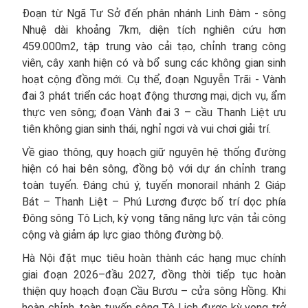
Đoạn từ Ngã Tư Sở đến phân nhánh Linh Đàm - sông
Nhuệ dài khoảng 7km, diện tích nghiên cứu hơn
459.000m2, tập trung vào cải tạo, chỉnh trang công
viên, cây xanh hiện có và bổ sung các không gian sinh
hoạt cộng đồng mới. Cụ thể, đoạn Nguyễn Trãi - Vành
đai 3 phát triển các hoạt động thương mại, dịch vụ, ẩm
thực ven sông; đoạn Vành đai 3 – cầu Thanh Liệt ưu
tiên không gian sinh thái, nghỉ ngơi và vui chơi giải trí.
Về giao thông, quy hoạch giữ nguyên hệ thống đường
hiện có hai bên sông, đồng bộ với dự án chỉnh trang
toàn tuyến. Đáng chú ý, tuyến monorail nhánh 2 Giáp
Bát – Thanh Liệt – Phú Lương được bố trí dọc phía
Đông sông Tô Lịch, kỳ vọng tăng năng lực vận tải công
cộng và giảm áp lực giao thông đường bộ.
Hà Nội đặt mục tiêu hoàn thành các hạng mục chính
giai đoạn 2026–đầu 2027, đồng thời tiếp tục hoàn
thiện quy hoạch đoạn Cầu Bươu – cửa sông Hồng. Khi
hoàn chỉnh, toàn tuyến sông Tô Lịch được kỳ vọng trở