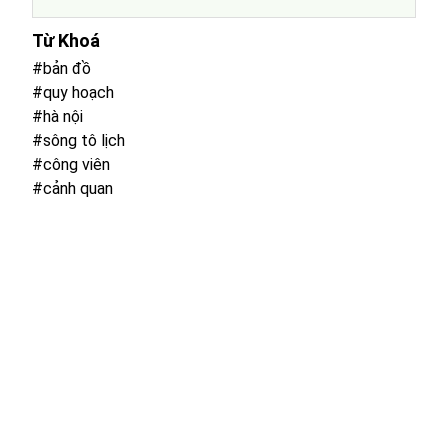
Từ Khoá
#bản đồ
#quy hoạch
#hà nội
#sông tô lịch
#công viên
#cảnh quan