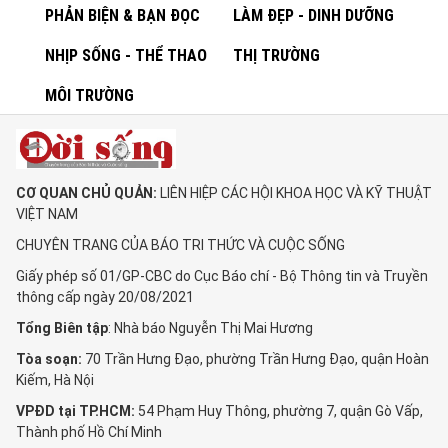
PHẢN BIỆN & BẠN ĐỌC
LÀM ĐẸP - DINH DƯỠNG
NHỊP SỐNG - THỂ THAO
THỊ TRƯỜNG
MÔI TRƯỜNG
CƠ QUAN CHỦ QUẢN:
LIÊN HIỆP CÁC HỘI KHOA HỌC VÀ KỸ THUẬT
VIỆT NAM
CHUYÊN TRANG CỦA BÁO TRI THỨC VÀ CUỘC SỐNG
Giấy phép số 01/GP-CBC do Cục Báo chí - Bộ Thông tin và Truyền
thông cấp ngày 20/08/2021
Tổng Biên tập
: Nhà báo Nguyễn Thị Mai Hương
Tòa soạn:
70 Trần Hưng Đạo, phường Trần Hưng Đạo, quận Hoàn
Kiếm, Hà Nội
VPĐD tại TP.HCM:
54 Phạm Huy Thông, phường 7, quận Gò Vấp,
Thành phố Hồ Chí Minh