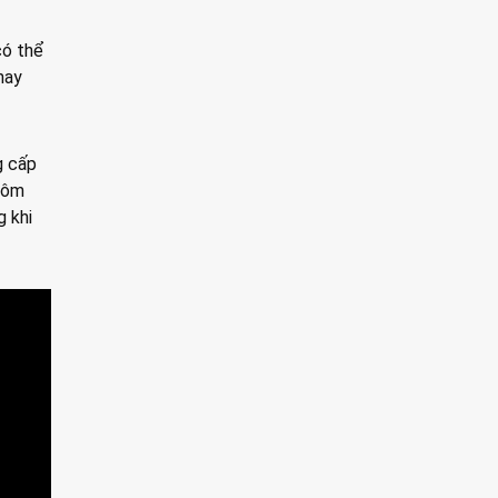
có thể
hay
g cấp
nhôm
g khi