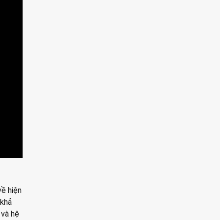
về hiện
 khả
 và hệ