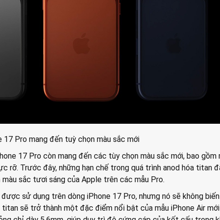
e 17 Pro mang đến tuỳ chọn màu sắc mới
Phone 17 Pro còn mang đến các tùy chọn màu sắc mới, bao gồm
 rỡ. Trước đây, những hạn chế trong quá trình anod hóa titan đ
n màu sắc tươi sáng của Apple trên các mẫu Pro.
 được sử dụng trên dòng iPhone 17 Pro, nhưng nó sẽ không biế
 titan sẽ trở thành một đặc điểm nổi bật của mẫu iPhone Air mới
mỏng chỉ dày 5,6mm, giúp duy trì độ cứng cáp của kết cấu trong k