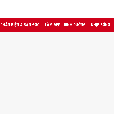
PHẢN BIỆN & BẠN ĐỌC
LÀM ĐẸP - DINH DƯỠNG
NHỊP SỐNG -