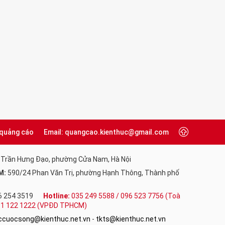
 quảng cáo
Email: quangcao.kienthuc@gmail.com
 Trần Hưng Đạo, phường Cửa Nam, Hà Nội
M:
590/24 Phan Văn Trị, phường Hạnh Thông, Thành phố
6 254 3519
Hotline:
035 249 5588 / 096 523 7756 (Toà
091 122 1222 (VPĐD TPHCM)
uccuocsong@kienthuc.net.vn
-
tkts@kienthuc.net.vn