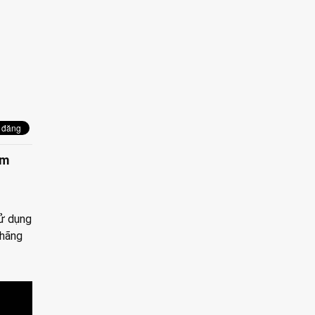
ôm
ử dụng
 hãng