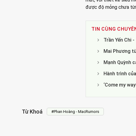
được độ mỏng chưa từ
TIN CÙNG CHUYÊ
Trần Yến Chi 
Mai Phương từ
Mạnh Quỳnh cả
Hành trình của
‘Come my way’
Từ Khoá
#Phan Hoàng - MacRumors