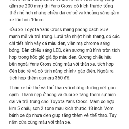
gầm xe 200 mm) thì Yaris Cross có kích thước tổng
thể nhỏ hơn nhưng chiều dài cơ sở và khoảng sáng gầm
xe lớn hơn 10mm.
Đầu xe Toyota Yaris Cross mang phong cách SUV
mạnh mẽ và trẻ trung. Lưới tản nhiệt hình thang, có các
chi tiết hình vảy cá màu đen, viền mạ chrome sáng
bóng. Đèn chiếu sáng LED, đèn sương mù hình tròn tích
hợp trong hốc gió giả ốp màu đen. Gương chiếu hậu
bên ngoài Yaris Cross cùng màu với thân xe, tích hợp
đèn báo rẽ và có tính năng chỉnh/ gập điện. Ngoài ra
tích hợp thêm camera 360 độ.
Thân xe bề thế và thể thao với những đường nét góc
cạnh. Thanh nẹp ở hông và đuôi xe tăng thêm sự hiện
đại và trẻ trung cho Toyota Yaris Cross. Mâm xe hợp
kim 5 chấu, sơn 2 tone màu kích thước 18 inch. Vòm
bánh xe ốp nhựa đen giúp tăng thêm vẻ thể thao. Tay
nắm cửa cùng màu với thân xe.