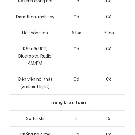
Ra lệnh giọng nói
Có
Có
Đàm thoại rảnh tay
Có
Có
Hệ thống loa
6 loa
6 loa
Kết nối USB,
Có
Có
Bluetooth, Radio
AM/FM
Đèn viền nội thất
Có
Có
(ambient light)
Trang bị an toàn
Số túi khí
6
6
Chống bó cứng
Có
Có