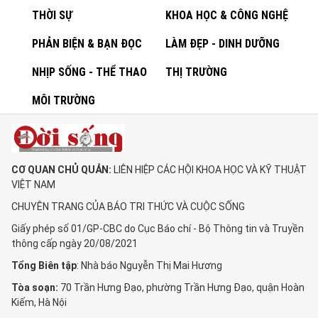
THỜI SỰ
KHOA HỌC & CÔNG NGHỆ
PHẢN BIỆN & BẠN ĐỌC
LÀM ĐẸP - DINH DƯỠNG
NHỊP SỐNG - THỂ THAO
THỊ TRƯỜNG
MÔI TRƯỜNG
CƠ QUAN CHỦ QUẢN:
LIÊN HIỆP CÁC HỘI KHOA HỌC VÀ KỸ THUẬT
VIỆT NAM
CHUYÊN TRANG CỦA BÁO TRI THỨC VÀ CUỘC SỐNG
Giấy phép số 01/GP-CBC do Cục Báo chí - Bộ Thông tin và Truyền
thông cấp ngày 20/08/2021
Tổng Biên tập
: Nhà báo Nguyễn Thị Mai Hương
Tòa soạn:
70 Trần Hưng Đạo, phường Trần Hưng Đạo, quận Hoàn
Kiếm, Hà Nội