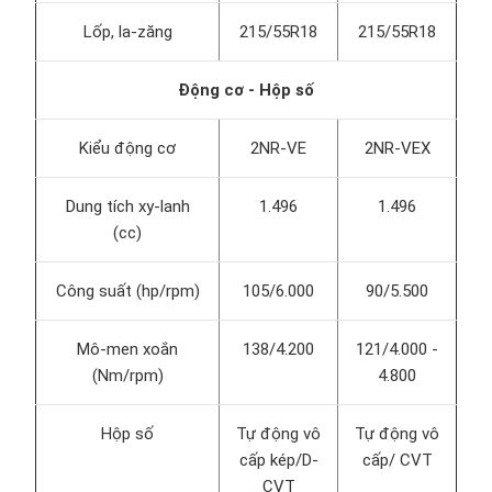
Lốp, la-zăng
215/55R18
215/55R18
Động cơ - Hộp số
Kiểu động cơ
2NR-VE
2NR-VEX
Dung tích xy-lanh
1.496
1.496
(cc)
Công suất (hp/rpm)
105/6.000
90/5.500
Mô-men xoắn
138/4.200
121/4.000 -
(Nm/rpm)
4.800
Hộp số
Tự động vô
Tự động vô
cấp kép/D-
cấp/ CVT
CVT