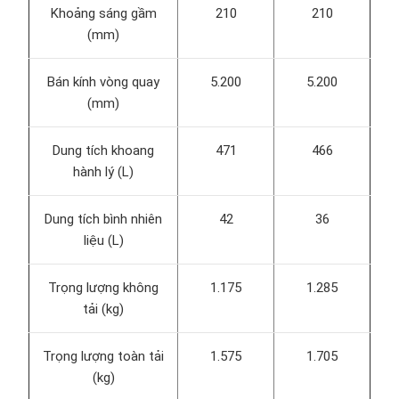
Khoảng sáng gầm
210
210
(mm)
Bán kính vòng quay
5.200
5.200
(mm)
Dung tích khoang
471
466
hành lý (L)
Dung tích bình nhiên
42
36
liệu (L)
Trọng lượng không
1.175
1.285
tải (kg)
Trọng lượng toàn tải
1.575
1.705
(kg)