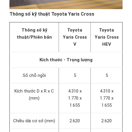
Thông số kỹ thuật Toyota Yaris Cross
Thông số kỹ
Toyota
Toyota
thuật/Phiên bản
Yaris Cross
Yaris Cross
V
HEV
Kích thước - Trọng lượng
Số chỗ ngồi
5
5
Kích thước D x R x C
4.310 x
4.310 x
(mm)
1.770 x
1.770 x
1.655
1.655
Chiều dài cơ sở (mm)
2.620
2.620