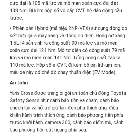
cực đại là 105 mã lực và mô men xoắn cực đại đạt
138 Nm. Đi kèm hộp số vô cấp CVT, hệ dẫn động cầu
trước.
• Phiên bản Hybrid (mã hiệu 2NR-VEX) sử dụng động cơ
kết hợp giữa máy xăng và động cơ điện. Động cơ xăng
1.5L I4 sản sinh ra công suất 90 mã lực và mô men
xoắn cực đại 121 Nm. Mô tơ điện có công suất 79 mã
lực và mô men xoắn 141 Nm. Tổng công suất tạo ra
110 mã lực. Hộp số e-CVT, đi kèm bộ pin lithium-ion,
mẫu xe này có chế độ chạy thuần điện (EV Mode).
An toàn
Yaris Cross được trang bị gói an toàn chủ động Toyota
Safety Sense như cảnh báo tiền va chạm, cảnh báo
chệch làn và hỗ trợ giữ làn, đèn pha thích ứng, điều
khiển hành trình thích ứng, cảnh báo phương tiện phía
trước khởi hành, camera 360, cảnh báo điểm mù, cảnh
báo phương tiện cắt ngang phía sau.