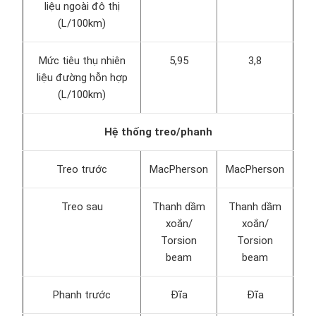
liệu ngoài đô thị
(L/100km)
Mức tiêu thụ nhiên
5,95
3,8
liệu đường hỗn hợp
(L/100km)
Hệ thống treo/phanh
Treo trước
MacPherson
MacPherson
Treo sau
Thanh dầm
Thanh dầm
xoắn/
xoắn/
Torsion
Torsion
beam
beam
Phanh trước
Đĩa
Đĩa