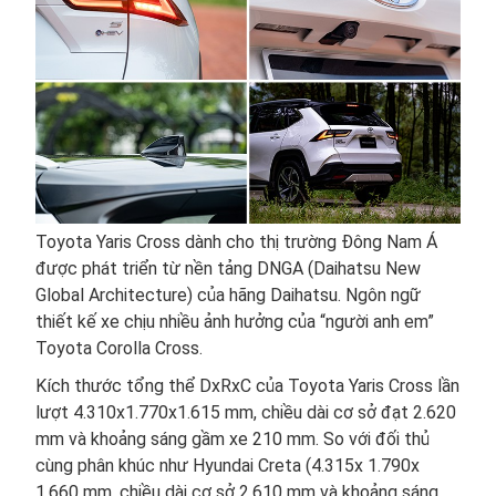
Toyota Yaris Cross dành cho thị trường Đông Nam Á
được phát triển từ nền tảng DNGA (Daihatsu New
Global Architecture) của hãng Daihatsu. Ngôn ngữ
thiết kế xe chịu nhiều ảnh hưởng của “người anh em”
Toyota Corolla Cross.
Kích thước tổng thể DxRxC của Toyota Yaris Cross lần
lượt 4.310x1.770x1.615 mm, chiều dài cơ sở đạt 2.620
mm và khoảng sáng gầm xe 210 mm. So với đối thủ
cùng phân khúc như Hyundai Creta (4.315x 1.790x
1.660 mm, chiều dài cơ sở 2.610 mm và khoảng sáng