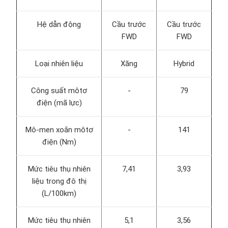
Hệ dẫn động
Cầu trước
Cầu trước
FWD
FWD
Loại nhiên liệu
Xăng
Hybrid
Công suất môtơ
-
79
điện (mã lực)
Mô-men xoắn môtơ
-
141
điện (Nm)
Mức tiêu thụ nhiên
7,41
3,93
liệu trong đô thị
(L/100km)
Mức tiêu thụ nhiên
5,1
3,56