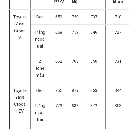
VND)
Nội
khác
Toyota
Đen
650
750
737
718
Yaris
Cross
Trắng
658
759
746
727
V
ngọc
trai
2
662
763
750
731
tone
màu
Toyota
Đen
765
879
863
844
Yaris
Cross
Trắng
773
888
872
853
HEV
ngọc
trai