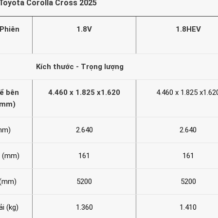
 Toyota Corolla Cross 2025
/Phiên
1.8V
1.8HEV
Kích thước - Trọng lượng
hể bên
4.460 x 1.825 x1.620
4.460 x 1.825 x1.62
 (mm)
(mm)
2.640
2.640
e (mm)
161
161
 (mm)
5200
5200
i (kg)
1.360
1.410