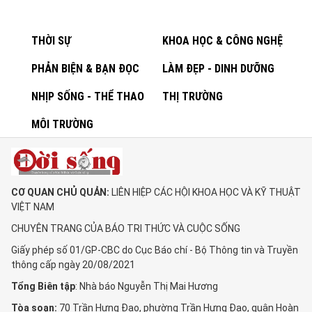
THỜI SỰ
KHOA HỌC & CÔNG NGHỆ
PHẢN BIỆN & BẠN ĐỌC
LÀM ĐẸP - DINH DƯỠNG
NHỊP SỐNG - THỂ THAO
THỊ TRƯỜNG
MÔI TRƯỜNG
CƠ QUAN CHỦ QUẢN:
LIÊN HIỆP CÁC HỘI KHOA HỌC VÀ KỸ THUẬT
VIỆT NAM
CHUYÊN TRANG CỦA BÁO TRI THỨC VÀ CUỘC SỐNG
Giấy phép số 01/GP-CBC do Cục Báo chí - Bộ Thông tin và Truyền
thông cấp ngày 20/08/2021
Tổng Biên tập
: Nhà báo Nguyễn Thị Mai Hương
Tòa soạn:
70 Trần Hưng Đạo, phường Trần Hưng Đạo, quận Hoàn