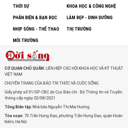
THỜI SỰ
KHOA HỌC & CÔNG NGHỆ
PHẢN BIỆN & BẠN ĐỌC
LÀM ĐẸP - DINH DƯỠNG
NHỊP SỐNG - THỂ THAO
THỊ TRƯỜNG
MÔI TRƯỜNG
CƠ QUAN CHỦ QUẢN:
LIÊN HIỆP CÁC HỘI KHOA HỌC VÀ KỸ THUẬT
VIỆT NAM
CHUYÊN TRANG CỦA BÁO TRI THỨC VÀ CUỘC SỐNG
Giấy phép số 01/GP-CBC do Cục Báo chí - Bộ Thông tin và Truyền
thông cấp ngày 20/08/2021
Tổng Biên tập
: Nhà báo Nguyễn Thị Mai Hương
Tòa soạn:
70 Trần Hưng Đạo, phường Trần Hưng Đạo, quận Hoàn
Kiếm, Hà Nội