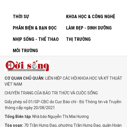
THỜI SỰ
KHOA HỌC & CÔNG NGHỆ
PHẢN BIỆN & BẠN ĐỌC
LÀM ĐẸP - DINH DƯỠNG
NHỊP SỐNG - THỂ THAO
THỊ TRƯỜNG
MÔI TRƯỜNG
CƠ QUAN CHỦ QUẢN:
LIÊN HIỆP CÁC HỘI KHOA HỌC VÀ KỸ THUẬT
VIỆT NAM
CHUYÊN TRANG CỦA BÁO TRI THỨC VÀ CUỘC SỐNG
Giấy phép số 01/GP-CBC do Cục Báo chí - Bộ Thông tin và Truyền
thông cấp ngày 20/08/2021
Tổng Biên tập
: Nhà báo Nguyễn Thị Mai Hương
Tòa soạn:
70 Trần Hưng Đạo, phường Trần Hưng Đạo, quận Hoàn