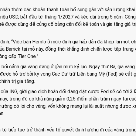
n nhận thêm các khoản thanh toán bổ sung gắn với sản lượng khai
 triệu USD, bắt đầu từ tháng 1/2027 và kéo dài trong 5 năm. Công
sẽ được dùng để củng cố bảng cân đối kế toán và gia tăng giá trị 
định: “Việc bán Hemlo ở mức định giá hấp dẫn đã khép lại một c
a Barrick tại mỏ này, đồng thời khẳng định chiến lược tập trung 
ng cấp Tier One.”
 bối cảnh giá vàng đang ở gần mức kỷ lục. Ngày thứ Ba, giá vàng
ược hỗ trợ bởi kỳ vọng Cục Dự trữ Liên bang Mỹ (Fed) sẽ cắt g
hính trị gia tăng.
của ING, giới giao dịch hoán đổi đang đặt cược Fed sẽ có tới 3 l
 nay, trong đó có khả năng giảm 0,25 điểm phần trăm ngay tại cu
 thường có lợi cho vàng, vốn không mang lại lãi suất nhưng được 
àn.
n tệ tiếp tục trở thành yếu tố quyết định hướng đi của vàng trong