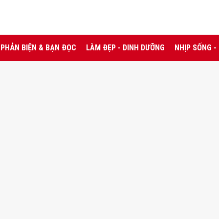
PHẢN BIỆN & BẠN ĐỌC
LÀM ĐẸP - DINH DƯỠNG
NHỊP SỐNG -