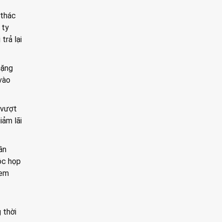
 thác
 ty
trả lại
hặng
vào
 vượt
iảm lãi
ần
ộc họp
xem
 thời