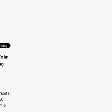
 đoàn
ng
apital
50
emlo