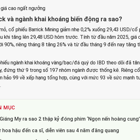
giá cao ngất ngưởng
ick và ngành khai khoáng biến động ra sao?
 mỏ, cổ phiếu Barrick Mining giảm nhẹ 0,2% xuống 29,43 USD/cổ 
u khi tăng lên 29,48 USD hôm trước. Tính từ đầu năm 2025, giá 
ới 90%, riêng tháng 8 tăng 26% và từ đầu tháng 9 đến nay tăng 
phiếu ngành khai khoáng vàng/bạc/đá quý do IBD theo dõi đã tă
, đứng thứ 9 trong số 197 nhóm ngành được thống kê. Riêng cổ
àn hảo 99 về xếp hạng tổng hợp, cùng với mức 93 về sức mạnh 
.
N MỤC
- Giáng My ra sao 2 thập kỷ đóng phim ‘Ngọn nến hoàng cung
 hoa hậu đến ca sĩ, diễn viên sau 4 năm đăng quang