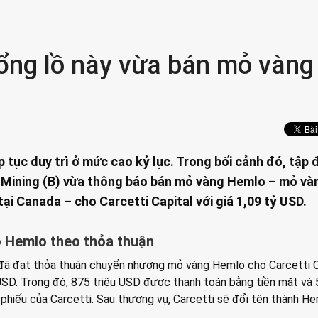
hổng lồ này vừa bán mỏ vàng
ếp tục duy trì ở mức cao kỷ lục. Trong bối cảnh đó, tập
 Mining (B) vừa thông báo bán mỏ vàng Hemlo – mỏ và
ại Canada – cho Carcetti Capital với giá 1,09 tỷ USD.
ỏ Hemlo theo thỏa thuận
 đã đạt thỏa thuận chuyển nhượng mỏ vàng Hemlo cho Carcetti C
ỷ USD. Trong đó, 875 triệu USD được thanh toán bằng tiền mặt và 
phiếu của Carcetti. Sau thương vụ, Carcetti sẽ đổi tên thành H