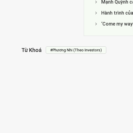
Mạnh Quỳnh cả
Hành trình của
‘Come my way’
Từ Khoá
#Phương Nhi (Theo Investors)