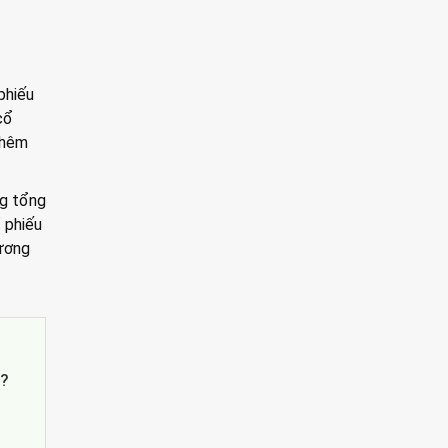
phiếu
cổ
thêm
ng tổng
 phiếu
tương
’?