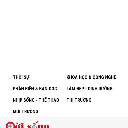
THỜI SỰ
KHOA HỌC & CÔNG NGHỆ
PHẢN BIỆN & BẠN ĐỌC
LÀM ĐẸP - DINH DƯỠNG
NHỊP SỐNG - THỂ THAO
THỊ TRƯỜNG
MÔI TRƯỜNG